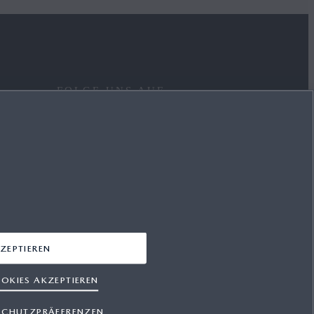
FOLGE UNS AUF
FACEBOOK
YOUTUBE
INSTAGRAM
LINKEDIN
ZEPTIEREN
OKIES AKZEPTIEREN
SCHUTZPRÄFERENZEN