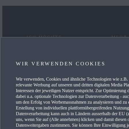
ICH MÖCHTE
MEHR
EIN AUTO KAUFEN
KARRIE
WIR VERWENDEN COOKIES
MYMAZDA
OCCAS
Wir verwenden, Cookies und ähnliche Technologien wie z.B. I
MEIN AUTO PFLEGEN
AKTUE
relevante Werbung auf unseren und dritten digitalen Media Pla
Interessen der jeweiligen Nutzer entspricht. Zur Optimierung 
HÄNDLER SUCHEN
MAZDA-
dabei u.a. optionale Technologien zur Datenverarbeitung - auch
um den Erfolg von Werbemassnahmen zu analysieren und zu e
Erstellung von individuellen plattformübergreifenden Nutzun
MAZDA
Datenverarbeitung kann auch in Ländern ausserhalb der EU (z.
uns, wenn Sie auf (Alle annehmen) klicken und damit diesen 
FREIE 
Datenweitergaben zustimmen. Sie können Ihre Einwilligung je