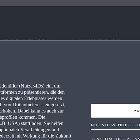
 ERFAHREN ÜBER
GUT ZU WISSEN
RE
FAQ
IONEN
KONNEKTIVITÄT
dentifier (Nutzer-IDs) ein, um
LLES
WLTP
ttformen zu präsentieren, die den
des digitalen Erlebnisses werden
PRESSEPORTAL
 von Drittanbietern – eingesetzt,
rhöhen. Dabei kann es auch zur
AK
gsprofilen kommen. Die
-HÄNDLER WERDEN
B. USA) stattfinden. Sie helfen
NUR NOTWENDIGE CO
optionalen Verarbeitungen und
WERKSTÄTTEN
derzeit mit Wirkung für die Zukunft
ZENTRUM FÜR DATEN