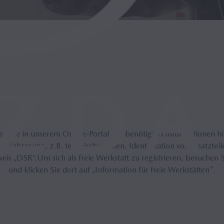
nden Sie in unserem Online-Portal alle benötigten Informationen h
-Fahrzeuge, z.B. technische Daten, Identifikation von Ersatzt
eis „DSR“.Um sich als freie Werkstatt zu registrieren, besuchen 
und klicken Sie dort auf „Information für freie Werkstätten".