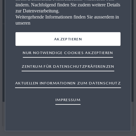
ändern. Nachfolgend finden Sie zudem weitere Details
zur Datenverarbeitung.
Weitergehende Informationen finden Sie ausserdem in
MAZDA-PRESSEPORTAL
WLTP
unseren
AKZEPTIEREN
Erklärung zur Barrierefreiheit
Geschäftsbedingungen
MAZDA-HÄNDLER WERDEN
NUR NOTWENDIGE COOKIES AKZEPTIEREN
OSB-Nutzungsbedingungen
Datenschutzbestimmungen
ZENTRUM FÜR DATENSCHUTZPRÄFERENZEN
Cookies
Kontaktieren Sie uns
Newsletter
FREIE WERKSTÄTTEN
Herausgeber
AKTUELLEN INFORMATIONEN ZUM DATENSCHUTZ
IMPRESSUM
LAND AUSWÄHLEN