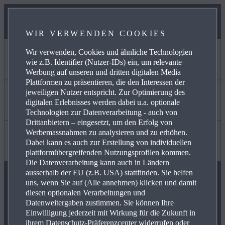
WIR VERWENDEN COOKIES
Wir verwenden, Cookies und ähnliche Technologien
ICH MÖCHTE
wie z.B. Identifier (Nutzer-IDs) ein, um relevante
Werbung auf unseren und dritten digitalen Media
Plattformen zu präsentieren, die den Interessen der
jeweiligen Nutzer entspricht. Zur Optimierung des
EIN AUTO KAUFEN
Mehr erfahren über
digitalen Erlebnisses werden dabei u.a. optionale
Technologien zur Datenverarbeitung - auch von
Drittanbietern – eingesetzt, um den Erfolg von
Werbemassnahmen zu analysieren und zu erhöhen.
MYMAZDA
KARRIERE
Gut zu wissen
Dabei kann es auch zur Erstellung von individuellen
plattformübergreifenden Nutzungsprofilen kommen.
Die Datenverarbeitung kann auch in Ländern
ausserhalb der EU (z.B. USA) stattfinden. Sie helfen
MEIN AUTO PFLEGEN
OCCASIONEN
FAQ
uns, wenn Sie auf (Alle annehmen) klicken und damit
diesen optionalen Verarbeitungen und
FOLGE UNS AUF
Datenweitergaben zustimmen. Sie können Ihre
Einwilligung jederzeit mit Wirkung für die Zukunft in
HÄNDLER SUCHEN
AKTUELLES
KONNEKTIVITÄT
ihrem Datenschutz-Präferenzcenter widerrufen oder