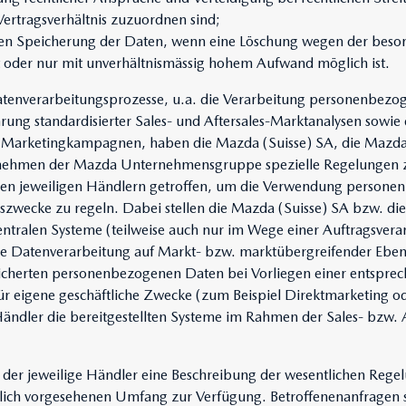
ertragsverhältnis zuzuordnen sind;
ten Speicherung der Daten, wenn eine Löschung wegen der beso
 oder nur mit unverhältnismässig hohem Aufwand möglich ist.
Datenverarbeitungsprozesse, u.a. die Verarbeitung personenbezog
ung standardisierter Sales- und Aftersales-Marktanalysen sowie
Marketingkampagnen, haben die Mazda (Suisse) SA, die Maz
rnehmen der Mazda Unternehmensgruppe spezielle Regelungen 
den jeweiligen Händlern getroffen, um die Verwendung persone
wecke zu regeln. Dabei stellen die Mazda (Suisse) SA bzw. d
tralen Systeme (teilweise auch nur im Wege einer Auftragsverar
ale Datenverarbeitung auf Markt- bzw. marktübergreifender Eben
icherten personenbezogenen Daten bei Vorliegen einer entspre
ür eigene geschäftliche Zwecke (zum Beispiel Direktmarketing o
ändler die bereitgestellten Systeme im Rahmen der Sales- bzw. A
n der jeweilige Händler eine Beschreibung der wesentlichen Rege
lich vorgesehenen Umfang zur Verfügung. Betroffenenanfragen so