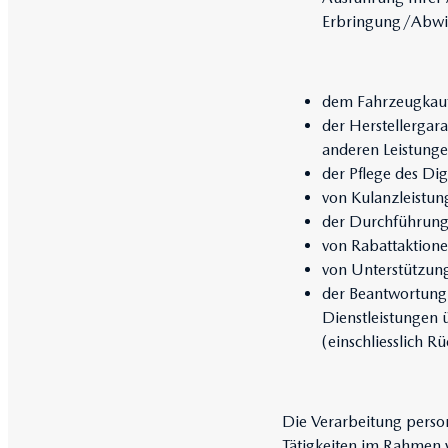
Erbringung/Abwick
dem Fahrzeugkauf
der Herstellergar
anderen Leistunge
der Pflege des Dig
von Kulanzleistun
der Durchführung 
von Rabattaktione
von Unterstützung
der Beantwortung
Dienstleistungen ü
(einschliesslich R
Die Verarbeitung pers
Tätigkeiten im Rahmen v