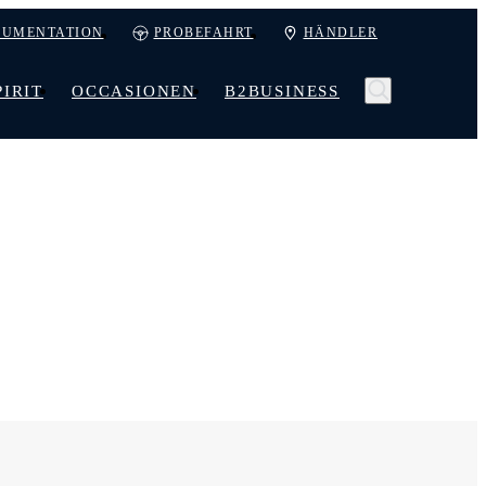
UMENTATION
PROBEFAHRT
HÄNDLER
IRIT
OCCASIONEN
B2BUSINESS