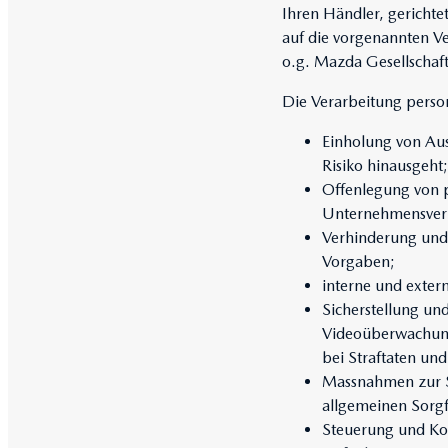
Ihren Händler, gerichte
auf die vorgenannten V
o.g. Mazda Gesellschaft
Die Verarbeitung perso
Einholung von Aus
Risiko hinausgeht;
Offenlegung von 
Unternehmensver
Verhinderung und A
Vorgaben;
interne und exter
Sicherstellung u
Videoüberwachung
bei Straftaten un
Massnahmen zur S
allgemeinen Sorgfa
Steuerung und Kon