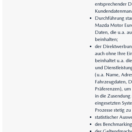
entsprechender Da
Kundendatenmanag
Durchführung stan
Mazda Motor Europ
Daten, die u.a. a
beinhalten;
der Direktwerbun
auch ohne Ihre Ei
beinhaltet u.a. d
und Dienstleistun
(u.a. Name, Adres
Fahrzeugdaten, D
Präferenzen), um 
in die Zusendung 
eingesetzten Syst
Prozesse stetig zu
statistischer Aus
des Benchmarking
der Geltendmachun