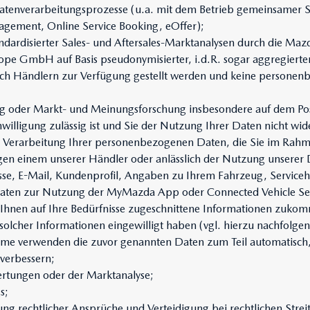
tenverarbeitungsprozesse (u.a. mit dem Betrieb gemeinsamer S
ement, Online Service Booking, eOffer);
dardisierter Sales- und Aftersales-Marktanalysen durch die Mazd
e GmbH auf Basis pseudonymisierter, i.d.R. sogar aggregierter 
uch Händlern zur Verfügung gestellt werden und keine persone
g oder Markt- und Meinungsforschung insbesondere auf dem Pos
nwilligung zulässig ist und Sie der Nutzung Ihrer Daten nicht w
ie Verarbeitung Ihrer personenbezogenen Daten, die Sie im Rah
gen einem unserer Händler oder anlässlich der Nutzung unserer 
se, E-Mail, Kundenprofil, Angaben zu Ihrem Fahrzeug, Servicehi
aten zur Nutzung der MyMazda App oder Connected Vehicle Serv
Ihnen auf Ihre Bedürfnisse zugeschnittene Informationen zukom
solcher Informationen eingewilligt haben (vgl. hierzu nachfolgen
eme verwenden die zuvor genannten Daten zum Teil automatisch,
 verbessern;
wertungen oder der Marktanalyse;
s;
g rechtlicher Ansprüche und Verteidigung bei rechtlichen Streiti