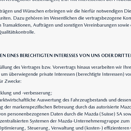
trägen und Wünschen erbringen wir die hierfür notwendigen Die
eiten. Dazu gehören im Wesentlichen die vertragsbezogene Ko
n Transaktionen, Aufträgen und sonstigen Vereinbarungen sowie
alitätskontrolle.
EN EINES BERECHTIGTEN INTERESSES VON UNS ODER DRITT
füllung des Vertrages bzw. Vorvertrags hinaus verarbeiten wir Ih
t, um überwiegende private Interessen (berechtigte Interessen) vo
ür Zwecke:
cklung und -verbesserung;
marktwirtschaftliche Auswertung des Fahrzeugbestands und desse
g der markenspezifischen Betreuung durch das autorisierte Maz
 von personenbezogenen Daten durch die Mazda (Suisse) SA so
zentralisierten Systemen der Mazda-Unternehmensgruppe zum
Optimierung, Steuerung, Verwaltung und (kosten-) effizienteren