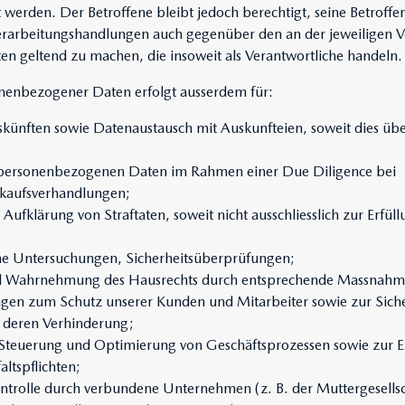
t werden. Der Betroffene bleibt jedoch berechtigt, seine Betroff
erarbeitungshandlungen auch gegenüber den an der jeweiligen Ve
en geltend zu machen, die insoweit als Verantwortliche handeln
nenbezogener Daten erfolgt ausserdem für:
künften sowie Datenaustausch mit Auskunfteien, soweit dies über
personenbezogenen Daten im Rahmen einer Due Diligence bei
kaufsverhandlungen;
ufklärung von Straftaten, soweit nicht ausschliesslich zur Erfüll
ne Untersuchungen, Sicherheitsüberprüfungen;
nd Wahrnehmung des Hausrechts durch entsprechende Massnahm
en zum Schutz unserer Kunden und Mitarbeiter sowie zur Siche
d deren Verhinderung;
teuerung und Optimierung von Geschäftsprozessen sowie zur Er
ltspflichten;
trolle durch verbundene Unternehmen (z. B. der Muttergesellsc