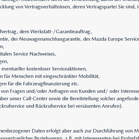
lung von Vertragsverhältnissen, deren Vertragspartei Sie sind, 
vertrag, dem Werkstatt-/Garantieauftrag,
antie, der Neuwagenanschlussgarantie, des Mazda Europe Servi
n,
italen Service Nachweises,
gen,
eventueller kostenloser Serviceaktionen,
n für Menschen mit eingeschränkter Mobilität,
en für die Fahrzeugfinanzierung etc.
 von Fragen und/oder Anfragen von Kunden und/ oder Interesse
ber unser Call-Center sowie die Bereitstellung solcher angeforde
ückrufservice und Rückrufservice bei versäumten Anrufen).
onenbezogener Daten erfolgt aber auch zur Durchführung von 
orvertraglicher Beziehungen, z.B. mit Interessenten bei Probefa