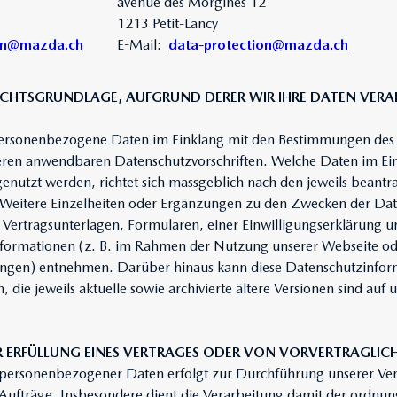
avenue des Morgines 12
1213 Petit-Lancy
ion@mazda.ch
E-Mail:
data-protection@mazda.ch
CHTSGRUNDLAGE, AUFGRUND DERER WIR IHRE DATEN VERA
personenbezogene Daten im Einklang mit den Bestimmungen des
ren anwendbaren Datenschutzvorschriften. Welche Daten im Ein
genutzt werden, richtet sich massgeblich nach den jeweils beant
. Weitere Einzelheiten oder Ergänzungen zu den Zwecken der Da
n Vertragsunterlagen, Formularen, einer Einwilligungserklärung
Informationen (z. B. im Rahmen der Nutzung unserer Webseite o
ngen) entnehmen. Darüber hinaus kann diese Datenschutzinform
n, die jeweils aktuelle sowie archivierte ältere Versionen sind auf
R ERFÜLLUNG EINES VERTRAGES ODER VON VORVERTRAGL
personenbezogener Daten erfolgt zur Durchführung unserer Ver
Aufträge. Insbesondere dient die Verarbeitung damit der ordn