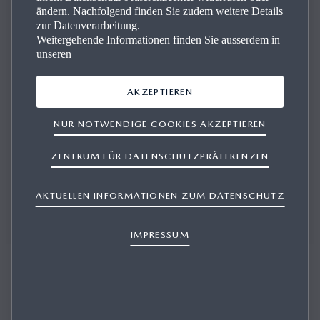
ändern. Nachfolgend finden Sie zudem weitere Details
zur Datenverarbeitung.
Ihre E-Mail-Adres­se wur­de be­stä­tigt
Weitergehende Informationen finden Sie ausserdem in
unseren
Bitte anmelden, um mit My Mazda fortzufahren.
AKZEPTIEREN
NUR NOTWENDIGE COOKIES AKZEPTIEREN
ZENTRUM FÜR DATENSCHUTZPRÄFERENZEN
ANMELDEN
AKTUELLEN INFORMATIONEN ZUM DATENSCHUTZ
IMPRESSUM