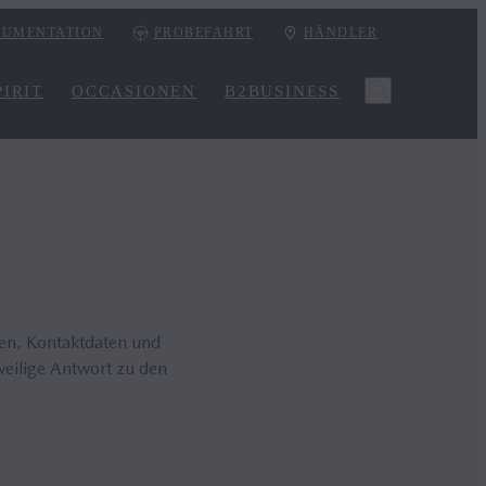
UMENTATION
PROBEFAHRT
HÄNDLER
IRIT
OCCASIONEN
B2BUSINESS
ten, Kontaktdaten und
weilige Antwort zu den