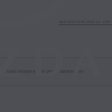
ABSCHALTUNG DER 2G- UND 
CHALTUNG DIESER NETZE VERANTWORTLICH?
etzbetreiber jedes Landes führen diese Änderungen im Rahmen der Um