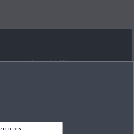
FOLGE UNS AUF
FACEBOOK
YOUTUBE
INSTAGRAM
LINKEDIN
ZEPTIEREN