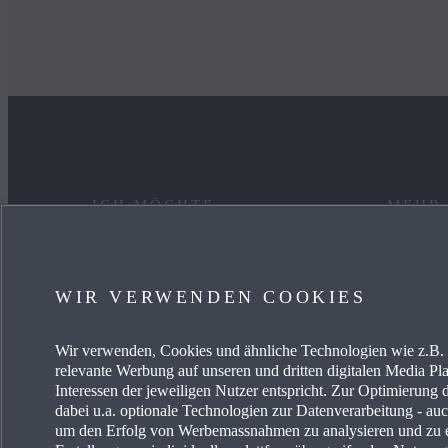
ICH MÖCHTE
MEHR
EIN AUTO KAUFEN
KARRIE
WIR VERWENDEN COOKIES
MYMAZDA
OCCAS
Wir verwenden, Cookies und ähnliche Technologien wie z.B. I
MEIN AUTO PFLEGEN
AKTUE
relevante Werbung auf unseren und dritten digitalen Media Pla
Interessen der jeweiligen Nutzer entspricht. Zur Optimierung 
HÄNDLER SUCHEN
MAZDA-
dabei u.a. optionale Technologien zur Datenverarbeitung - auch
um den Erfolg von Werbemassnahmen zu analysieren und zu e