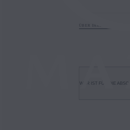
ÜBER IHREN MAZDA
WER IST FÜR DIE ABS
Die nationalen Mobilfunkn
Netztechnologien durch.