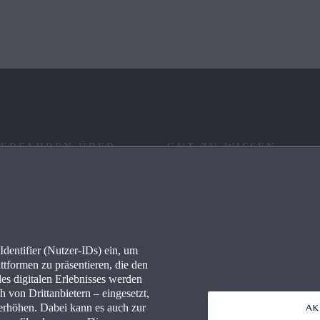
 ERFAHREN ÜBER
GUT ZU WISSEN
RE
FAQ
IONEN
KONNEKTIVITÄT
dentifier (Nutzer-IDs) ein, um
LLES
WLTP
ttformen zu präsentieren, die den
des digitalen Erlebnisses werden
PRESSEPORTAL
 von Drittanbietern – eingesetzt,
rhöhen. Dabei kann es auch zur
AK