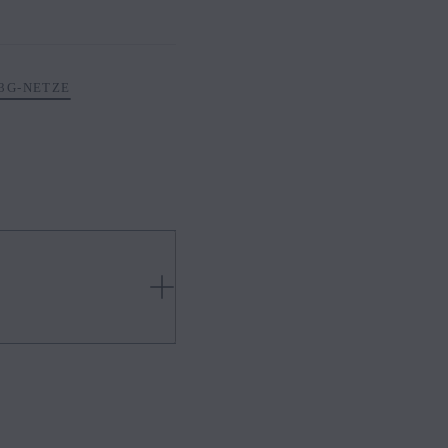
3G-NETZE
e bei ihm kaufen und dort