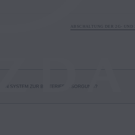
ABSCHALTUNG DER 2G- UND 
 EIN SYSTEM ZUR BATTERIEENTSORGUNG?
entsorgt die alte Batterie für Sie kostenlos, wenn Sie die neue Batteri
Mazda-Händler in Ihrer Nähe zu finden, klicken Sie
hier.