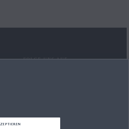
FOLGE UNS AUF
FACEBOOK
YOUTUBE
INSTAGRAM
LINKEDIN
ZEPTIEREN