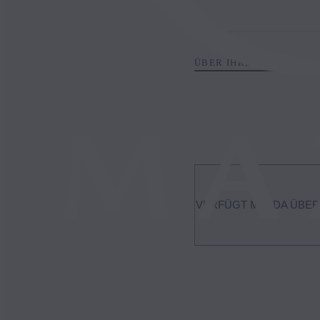
ÜBER IHREN MAZDA
VERFÜGT MAZDA ÜBER
Ihr örtlicher Mazda-Händler 
einbauen lassen. Um einen 