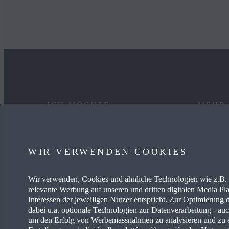
ICH MÖCHTE
MEHR
EIN AUTO KAUFEN
KARRIE
WIR VERWENDEN COOKIES
MYMAZDA
OCCAS
Wir verwenden, Cookies und ähnliche Technologien wie z.B. I
MEIN AUTO PFLEGEN
AKTUE
relevante Werbung auf unseren und dritten digitalen Media Pla
Interessen der jeweiligen Nutzer entspricht. Zur Optimierung 
HÄNDLER SUCHEN
MAZDA-
dabei u.a. optionale Technologien zur Datenverarbeitung - auch
um den Erfolg von Werbemassnahmen zu analysieren und zu e