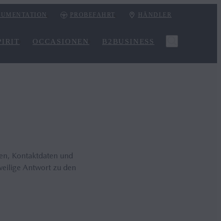
UMENTATION
PROBEFAHRT
HÄNDLER
IRIT
OCCASIONEN
B2BUSINESS
ten, Kontaktdaten und
weilige Antwort zu den