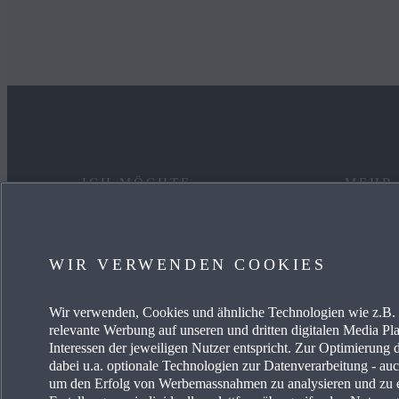
ICH MÖCHTE
MEHR
EIN AUTO KAUFEN
KARRIE
WIR VERWENDEN COOKIES
MYMAZDA
OCCAS
Wir verwenden, Cookies und ähnliche Technologien wie z.B. I
MEIN AUTO PFLEGEN
AKTUE
relevante Werbung auf unseren und dritten digitalen Media Pla
Interessen der jeweiligen Nutzer entspricht. Zur Optimierung 
HÄNDLER SUCHEN
MAZDA-
dabei u.a. optionale Technologien zur Datenverarbeitung - auch
um den Erfolg von Werbemassnahmen zu analysieren und zu e