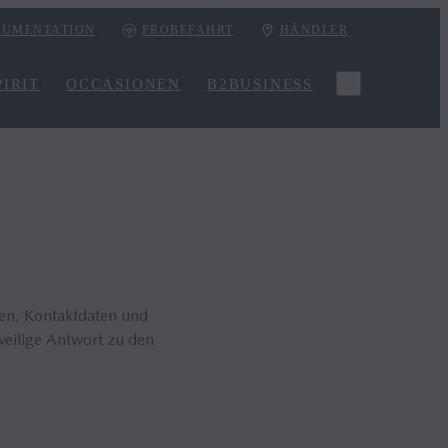
UMENTATION
PROBEFAHRT
HÄNDLER
IRIT
OCCASIONEN
B2BUSINESS
ten, Kontaktdaten und
weilige Antwort zu den