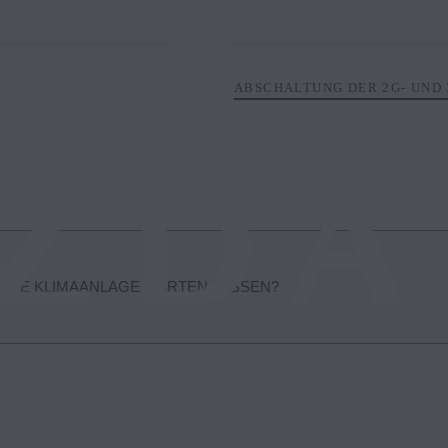
ABSCHALTUNG DER 2G- UND 
MEINE KLIMAANLAGE WARTEN LASSEN?
res Mazda gewartet werden sollte, hängt vom Modell und Alter Ihres F
n der Betriebsanleitung, oder wenden Sie sich an Ihren örtlichen Mazd
nden, klicken Sie
hier.