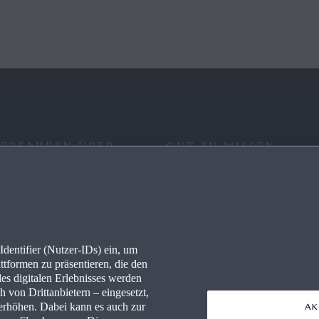
 ERFAHREN ÜBER
GUT ZU WISSEN
RE
FAQ
IONEN
KONNEKTIVITÄT
dentifier (Nutzer-IDs) ein, um
LLES
WLTP
ttformen zu präsentieren, die den
des digitalen Erlebnisses werden
PRESSEPORTAL
 von Drittanbietern – eingesetzt,
rhöhen. Dabei kann es auch zur
AK