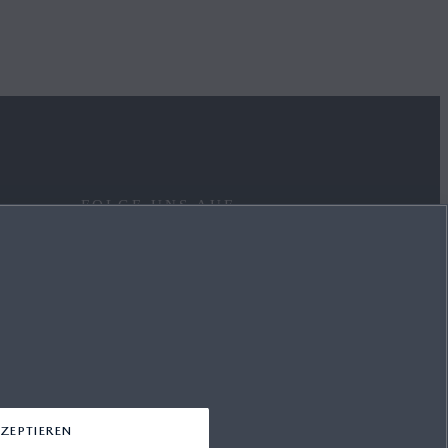
FOLGE UNS AUF
FACEBOOK
YOUTUBE
INSTAGRAM
LINKEDIN
ZEPTIEREN