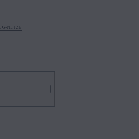
3G-NETZE
ahrzeugs ab. Genauere
a-Händler. Um einen Mazda-