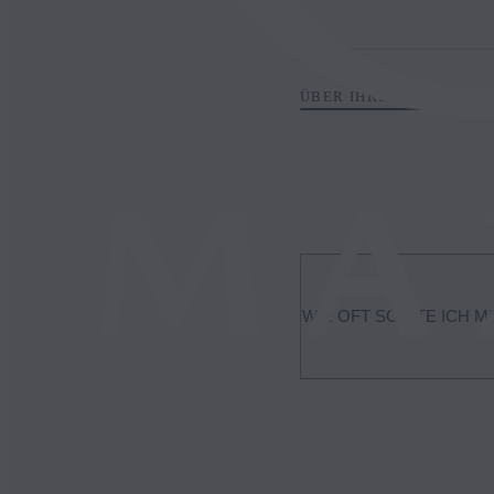
ÜBER IHREN MAZDA
WIE OFT SOLLTE ICH 
Wie oft die Klimaanlage Ih
Informationen finden Sie i
Händler in Ihrer Nähe zu fi