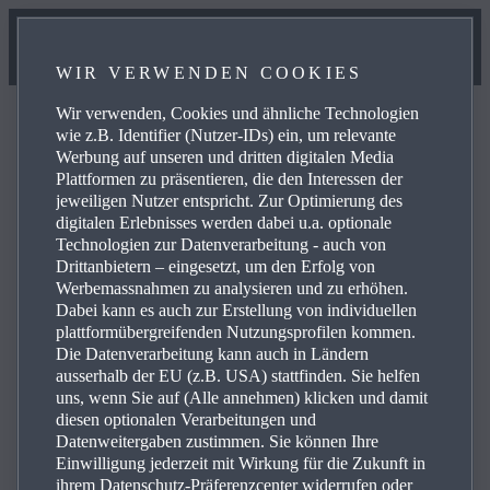
WIR VERWENDEN COOKIES
Wir verwenden, Cookies und ähnliche Technologien
wie z.B. Identifier (Nutzer-IDs) ein, um relevante
Werbung auf unseren und dritten digitalen Media
Plattformen zu präsentieren, die den Interessen der
OFFERTE ANFORDERN
jeweiligen Nutzer entspricht. Zur Optimierung des
digitalen Erlebnisses werden dabei u.a. optionale
Technologien zur Datenverarbeitung - auch von
Drittanbietern – eingesetzt, um den Erfolg von
Nachdem Sie das Formular versendet haben, werden wir
Werbemassnahmen zu analysieren und zu erhöhen.
Ihre Konfiguration an Ihren Mazda-Händler weiterleiten.
Dabei kann es auch zur Erstellung von individuellen
plattformübergreifenden Nutzungsprofilen kommen.
Die Datenverarbeitung kann auch in Ländern
ausserhalb der EU (z.B. USA) stattfinden. Sie helfen
uns, wenn Sie auf (Alle annehmen) klicken und damit
diesen optionalen Verarbeitungen und
WÄHLEN SIE IHR FAHRZEUG
Datenweitergaben zustimmen. Sie können Ihre
Einwilligung jederzeit mit Wirkung für die Zukunft in
ihrem Datenschutz-Präferenzcenter widerrufen oder