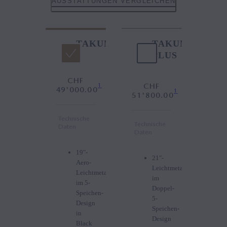
AUSSTATTUNGEN VERGLEICHEN
TAKUMI
TAKUMI
PLUS
CHF
1
CHF
49'000.00
1
51'800.00
Technische
Technische
Daten
Daten
19"-
21"-
Aero-
Leichtmetallfelgen
Leichtmetallfelgen
im
im 5-
Doppel-
Speichen-
5-
Design
Speichen-
in
Design
Black