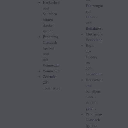
Heckscheibe
Fahrzeuginneren
und
auf
Scheiben
Fahrer-
hinten
und
dunkel
Beifahrerseite
getönt
Elektrische
Panorama-
Heckklappe
Glasdach
Head-
(getönt
up-
und
Display
mit
im
Wärmedämmung)
50"-
Wärmepumpe
Grossformat
Zentraler
Heckscheibe
26"-
und
Touchscreen
Scheiben
hinten
dunkel
getönt
Panorama-
Glasdach
(getönt