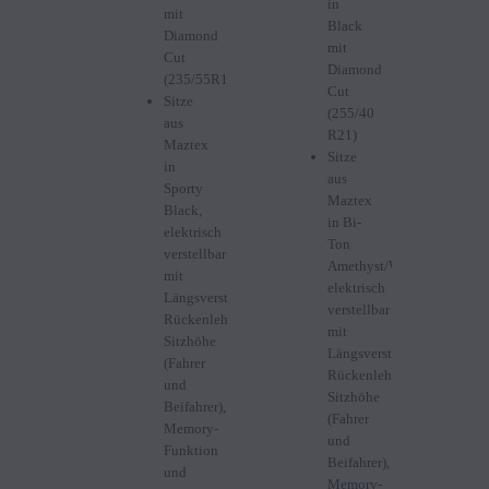
in
mit
Black
Diamond
mit
Cut
Diamond
(235/55R19)
Cut
Sitze
(255/40
aus
R21)
Maztex
Sitze
in
aus
Sporty
Maztex
Black,
in Bi-
elektrisch
Ton
verstellbar
Amethyst/Weiss,
mit
elektrisch
Längsverstellung,
verstellbar
Rückenlehne,
mit
Sitzhöhe
Längsverstellung,
(Fahrer
Rückenlehne,
und
Sitzhöhe
Beifahrer),
(Fahrer
Memory-
und
Funktion
Beifahrer),
und
Memory-