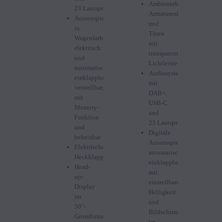
Ambientebeleuchtung
23 Lautsprechern
Armaturenbrett
Aussenspiegel
und
in
Türen
Wagenfarbe:
mit
elektrisch
transparenter
und
Lichtleiste
automatisch
Audiosystem
einklappbar,
mit
verstellbar,
DAB+,
mit
USB-C
Memory-
und
Funktion
23 Lautsprechern
und
Digitale
beheizbar
Aussenspiegel:
Elektrische
automatisch
Heckklappe
einklappbar
Head-
mit
up-
einstellbarer
Display
Helligkeit
im
und
50"-
Bildschirmen
Grossformat
im