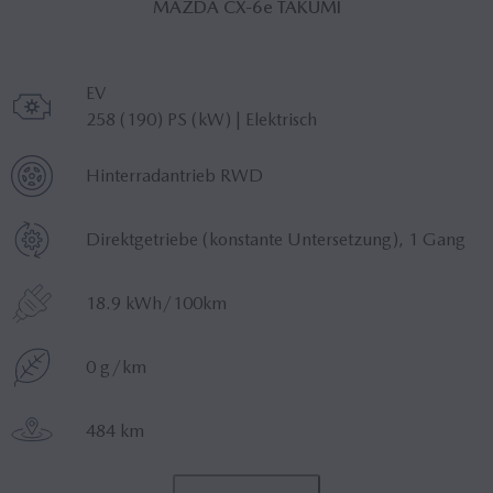
MAZDA CX‑6
e
TAKUMI
Motor
EV
258 (190) PS (kW) | Elektrisch
Antrieb
Hinterradantrieb RWD
Getriebe
Direktgetriebe (konstante Untersetzung), 1 Gang
Energieverbrauch
18.9 kWh/100km
CO2-Emissionen
0 g/km
ELEKTRISCHE REICHWEITE
484 km