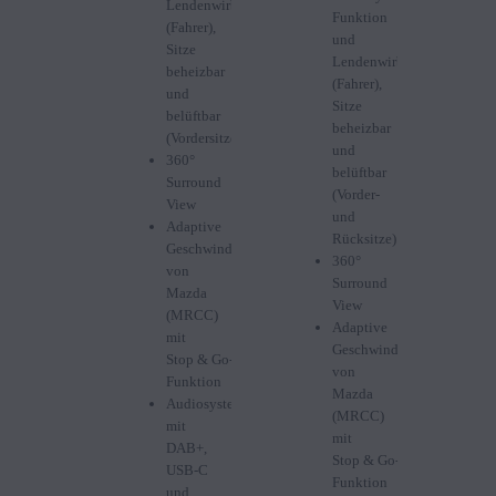
Lendenwirbelstütze
Funktion
(Fahrer),
und
Sitze
Lendenwirbelstütze
beheizbar
(Fahrer),
und
Sitze
belüftbar
beheizbar
(Vordersitze)
und
360°
belüftbar
Surround
(Vorder-
View
und
Adaptive
Rücksitze)
Geschwindigkeitsautomatik
360°
von
Surround
Mazda
View
(MRCC)
Adaptive
mit
Geschwindigkeitsautomati
Stop & Go-
von
Funktion
Mazda
Audiosystem
(MRCC)
mit
mit
DAB+,
Stop & Go-
USB-C
Funktion
und