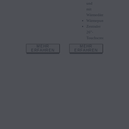
und
mit
Wärmedämmung)
Wärmepumpe
Zentraler
26"-
Touchscreen
MEHR
MEHR
ERFAHREN
ERFAHREN