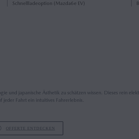
Schnellladeoption (Mazda6
e
EV)
B
ogie und japanische Ästhetik zu schätzen wissen. Dieses rein ele
jeder Fahrt ein intuitives Fahrerlebnis.
OFFERTE ENTDECKEN