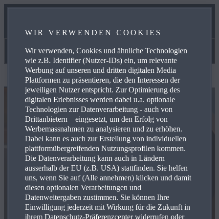
DATEN UND VERGLEICH
WIR VERWENDEN COOKIES
OFFERTE ANFORDERN
Wir verwenden, Cookies und ähnliche Technologien
Mazda MX‑5 Roadster 2027
wie z.B. Identifier (Nutzer-IDs) ein, um relevante
Werbung auf unseren und dritten digitalen Media
Einleitung
Fahrerlebnis
Aussen
Zubehör
Plattformen zu präsentieren, die den Interessen der
jeweiligen Nutzer entspricht. Zur Optimierung des
digitalen Erlebnisses werden dabei u.a. optionale
Technologien zur Datenverarbeitung - auch von
Drittanbietern – eingesetzt, um den Erfolg von
Werbemassnahmen zu analysieren und zu erhöhen.
Dabei kann es auch zur Erstellung von individuellen
plattformübergreifenden Nutzungsprofilen kommen.
Die Datenverarbeitung kann auch in Ländern
ausserhalb der EU (z.B. USA) stattfinden. Sie helfen
uns, wenn Sie auf (Alle annehmen) klicken und damit
diesen optionalen Verarbeitungen und
Datenweitergaben zustimmen. Sie können Ihre
Einwilligung jederzeit mit Wirkung für die Zukunft in
ihrem Datenschutz-Präferenzcenter widerrufen oder