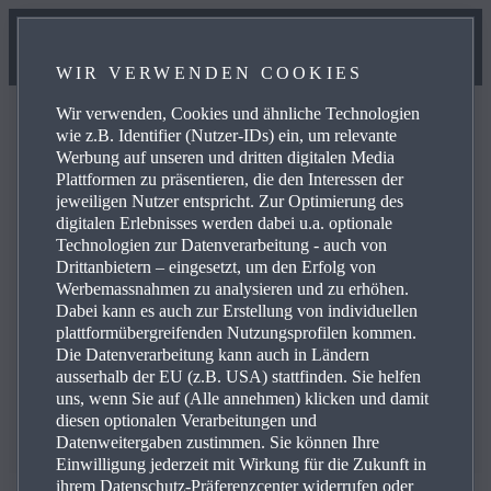
WIR VERWENDEN COOKIES
Wir verwenden, Cookies und ähnliche Technologien
ZURÜCK
ZURÜCK
ÄNDERN
wie z.B. Identifier (Nutzer-IDs) ein, um relevante
Werbung auf unseren und dritten digitalen Media
Plattformen zu präsentieren, die den Interessen der
MAZDA CX‑5 SUV
MAZDA CX‑5 SUV
jeweiligen Nutzer entspricht. Zur Optimierung des
digitalen Erlebnisses werden dabei u.a. optionale
1
1
Ab
Ab
CHF 38'800.00
CHF 38'800.00
Technologien zur Datenverarbeitung - auch von
Drittanbietern – eingesetzt, um den Erfolg von
MAZDA2 HYBRID 5-
FAHRZEUG
Werbemassnahmen zu analysieren und zu erhöhen.
HINZUFÜGEN
TÜRER HATCHBACK
Dabei kann es auch zur Erstellung von individuellen
plattformübergreifenden Nutzungsprofilen kommen.
PRIME-LINE
Die Datenverarbeitung kann auch in Ländern
1
Ab
CHF 28'750.00
ausserhalb der EU (z.B. USA) stattfinden. Sie helfen
uns, wenn Sie auf (Alle annehmen) klicken und damit
MEHR ANZEIGEN
diesen optionalen Verarbeitungen und
Datenweitergaben zustimmen. Sie können Ihre
Einwilligung jederzeit mit Wirkung für die Zukunft in
ihrem Datenschutz-Präferenzcenter widerrufen oder