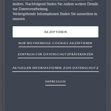
ändern. Nachfolgend finden Sie zudem weitere Details
zur Datenverarbeitung.
SIE SIT­ZEN NUN IN DER ERS­TEN REI­HE
Weitergehende Informationen finden Sie ausserdem in
unseren
Bald erhalten Sie heisse Infos zum brandneuen
AKZEPTIEREN
Elektrofahrzeug von Mazda.
NUR NOTWENDIGE COOKIES AKZEPTIEREN
ZENTRUM FÜR DATENSCHUTZPRÄFERENZEN
AKTUELLEN INFORMATIONEN ZUM DATENSCHUTZ
ICH MÖCHTE
IMPRESSUM
EIN AUTO KAUFEN
Mehr erfahren über