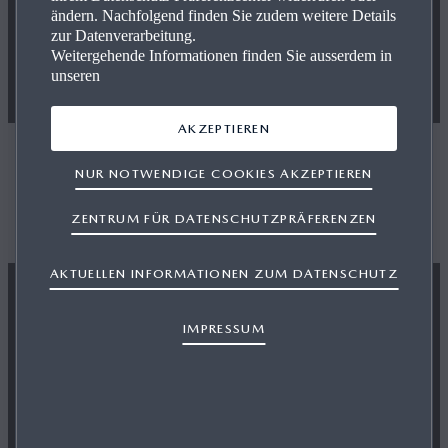
ändern. Nachfolgend finden Sie zudem weitere Details
zur Datenverarbeitung.
Weitergehende Informationen finden Sie ausserdem in
unseren
AKZEPTIEREN
Händler suchen
NUR NOTWENDIGE COOKIES AKZEPTIEREN
Finden Sie einen Mazda-Händler in Ihrer Nähe
ZENTRUM FÜR DATENSCHUTZPRÄFERENZEN
AKTUELLEN INFORMATIONEN ZUM DATENSCHUTZ
IMPRESSUM