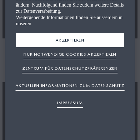
ändern. Nachfolgend finden Sie zudem weitere Details
zur Datenverarbeitung.
Weitergehende Informationen finden Sie ausserdem in
unseren
AKZEPTIEREN
Händler suchen
NUR NOTWENDIGE COOKIES AKZEPTIEREN
Finden Sie einen Mazda-Händler in Ihrer Nähe
ZENTRUM FÜR DATENSCHUTZPRÄFERENZEN
AKTUELLEN INFORMATIONEN ZUM DATENSCHUTZ
IMPRESSUM