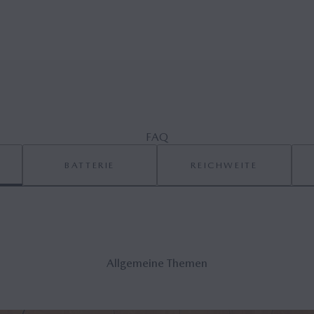
FAQ
BATTERIE
REICHWEITE
All­ge­mei­ne The­men