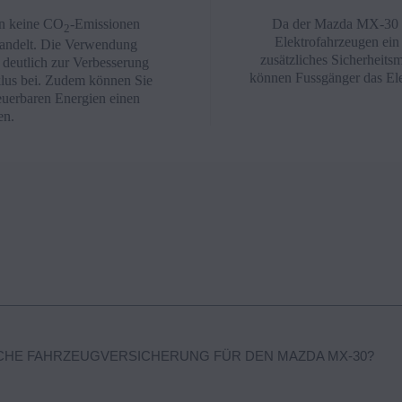
n keine CO
-Emissionen
Da der Mazda MX-30 so
2
Elektrofahrzeugen ein 
 handelt. Die Verwendung
zusätzliches Sicherheit
s deutlich zur Verbesserung
können Fussgänger das Ele
klus bei. Zudem können Sie
euerbaren Energien einen
en.
ISCHE FAHRZEUGVERSICHERUNG FÜR DEN MAZDA MX‑30?