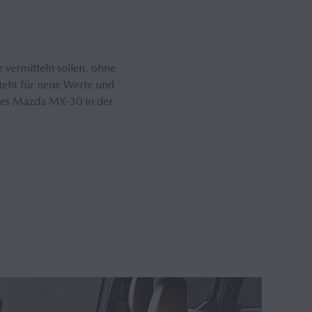
vermitteln sollen, ohne
eht für neue Werte und
g des Mazda MX-30 in der
IHRE
Probe