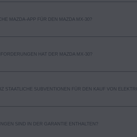
rsicherung für Elektroautos. Wenden Sie sich bitte an Ihren Versicherun
SCHE MAZDA-APP FÜR DEN MAZDA MX‑30?
ts in Erfahrung zu bringen.
ntsprechende Konnektivitätsfunktionen erweitert.
FORDERUNGEN HAT DER MAZDA MX‑30?
benötigt auch der Mazda MX-30 einen jährlichen Wartungsservice. Re
EIZ STAATLICHE SUBVENTIONEN FÜR DEN KAUF VON ELEK
Ihr Fahrzeug stets fahrbereit ist, wenn Sie es benötigen. Näheres erfah
e direkte Unterstützung für elektrische Autos. Allerdings werden in ei
NGEN SIND IN DER GARANTIE ENTHALTEN?
orzugt. Bitte wenden Sie sich an das Strassenverkehrsamt Ihres Wohnka
 Motorfahzeugsteuer.