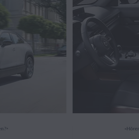
en?»
«Höre