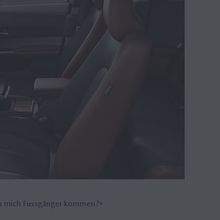
BROS
Offer
n mich Fussgänger kommen?»