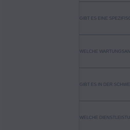
Es gibt keine spezifische Ve
GIBT ES EINE SPEZIFI
Sonderkonditionen seinersei
Die MyMazda App wird um e
WELCHE WARTUNGSAN
Wie jedes andere Fahrzeug 
GIBT ES IN DER SCHW
Ihnen die Sicherheit, dass 
Händler.
In der Schweiz gibt es kein
WELCHE DIENSTLEISTU
Elektroautos steuerlich bev
allfälligen Ermässigung der