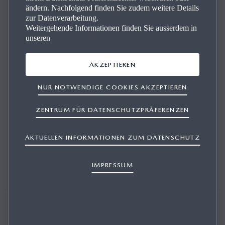
ändern. Nachfolgend finden Sie zudem weitere Details
zur Datenverarbeitung.
Weitergehende Informationen finden Sie ausserdem in
unseren
Ihr ganz per­sön­li­cher Mazda MX‑5 RF
AKZEPTIEREN
NUR NOTWENDIGE COOKIES AKZEPTIEREN
Schon das Basismodell des Mazda MX-5 RF vermittelt das
klassische Roadster-Gefühl. Aber Sie können noch weiter
ZENTRUM FÜR DATENSCHUTZPRÄFERENZEN
gehen. Mit hochwertigen Accessoires verleihen Sie dem
Kult-Roadster eine noch persönlichere Note.
AKTUELLEN INFORMATIONEN ZUM DATENSCHUTZ
IMPRESSUM