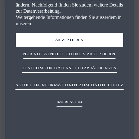
ändern. Nachfolgend finden Sie zudem weitere Details
zur Datenverarbeitung.
Weitergehende Informationen finden Sie ausserdem in
unseren
MA­CHEN SIE IHN SICH ZU EI­GEN
AKZEPTIEREN
NUR NOTWENDIGE COOKIES AKZEPTIEREN
Selbst das Basismodell des Mazda MX-5 vermittelt das
klassische Roadster-Gefühl. Aber Sie können noch weiter
ZENTRUM FÜR DATENSCHUTZPRÄFERENZEN
gehen. Mit hochwertigen Accessoires und einem breiten
Sortiment an sportlichen Aerodynamikteilen verleihen Sie
AKTUELLEN INFORMATIONEN ZUM DATENSCHUTZ
dem Kult-Roadster eine noch persönlichere Note.
IMPRESSUM