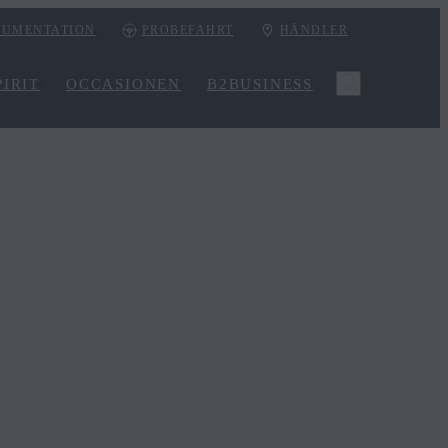
UMENTATION
PROBEFAHRT
HÄNDLER
IRIT
OCCASIONEN
B2BUSINESS