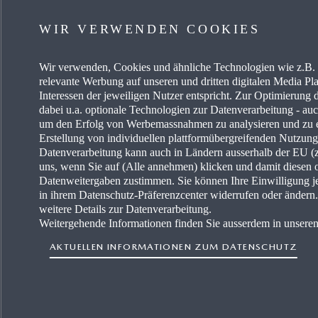
EIN AUTO KAUFEN
KARRIE
WIR VERWENDEN COOKIES
MYMAZDA
OCCAS
Wir verwenden, Cookies und ähnliche Technologien wie z.B. I
MEIN AUTO PFLEGEN
AKTUE
relevante Werbung auf unseren und dritten digitalen Media Pla
Interessen der jeweiligen Nutzer entspricht. Zur Optimierung 
HÄNDLER SUCHEN
MAZDA-
dabei u.a. optionale Technologien zur Datenverarbeitung - auch
um den Erfolg von Werbemassnahmen zu analysieren und zu e
Erstellung von individuellen plattformübergreifenden Nutzun
MAZDA
Datenverarbeitung kann auch in Ländern ausserhalb der EU (z.
uns, wenn Sie auf (Alle annehmen) klicken und damit diesen 
FREIE 
Datenweitergaben zustimmen. Sie können Ihre Einwilligung je
in ihrem Datenschutz-Präferenzcenter widerrufen oder änder
weitere Details zur Datenverarbeitung.
Weitergehende Informationen finden Sie ausserdem in unsere
AKTUELLEN INFORMATIONEN ZUM DATENSCHUTZ
Erklärung zur B
Land auswählen