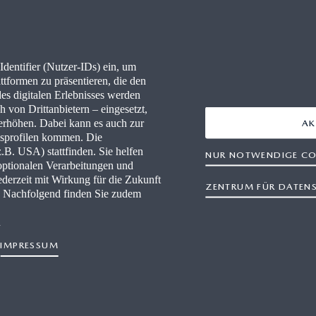
RE
FAQ
IONEN
KONNEKTIVITÄT
dentifier (Nutzer-IDs) ein, um
LLES
WLTP
ttformen zu präsentieren, die den
des digitalen Erlebnisses werden
PRESSEPORTAL
 von Drittanbietern – eingesetzt,
rhöhen. Dabei kann es auch zur
AK
gsprofilen kommen. Die
-HÄNDLER WERDEN
B. USA) stattfinden. Sie helfen
NUR NOTWENDIGE CO
optionalen Verarbeitungen und
WERKSTÄTTEN
derzeit mit Wirkung für die Zukunft
ZENTRUM FÜR DATEN
n. Nachfolgend finden Sie zudem
n
IMPRESSUM
arrierefreiheit
Geschäftsbedingungen
OSB-Nutzungsbedingun
Kontaktieren Sie uns
Newsletter
Herau