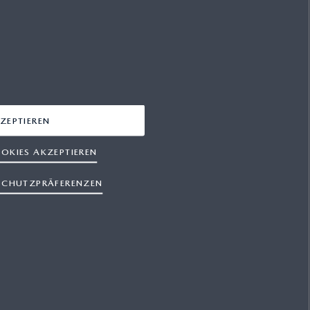
FACEBOOK
YOUTUBE
INSTAGRAM
LINKEDIN
ZEPTIEREN
OKIES AKZEPTIEREN
SCHUTZPRÄFERENZEN
gen
Datenschutzbestimmungen
Cookies
sgeber