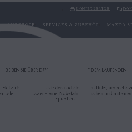
KONFIGURATOR
DOK
ANGEBOTE
SERVICES & ZUBEHÖR
MAZDA SP
BEIBEN SIE ÜBER DEN MAZDA MX‑5 AUF DEM LAUFENDEN
viel zu bieten: Folgen Sie den nachstehenden Links, um mehr zu 
n oder – noch besser – eine Probefahrt zu buchen und mit ei
sprechen.