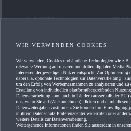
ICH MÖCHTE
MEHR
EIN AUTO KAUFEN
KARRIE
WIR VERWENDEN COOKIES
MYMAZDA
OCCAS
Wir verwenden, Cookies und ähnliche Technologien wie z.B. I
MEIN AUTO PFLEGEN
AKTUE
relevante Werbung auf unseren und dritten digitalen Media Pla
Interessen der jeweiligen Nutzer entspricht. Zur Optimierung 
HÄNDLER SUCHEN
MAZDA-
dabei u.a. optionale Technologien zur Datenverarbeitung - auch
um den Erfolg von Werbemassnahmen zu analysieren und zu e
Erstellung von individuellen plattformübergreifenden Nutzun
MAZDA
Datenverarbeitung kann auch in Ländern ausserhalb der EU (z.
uns, wenn Sie auf (Alle annehmen) klicken und damit diesen 
FREIE 
Datenweitergaben zustimmen. Sie können Ihre Einwilligung je
in ihrem Datenschutz-Präferenzcenter widerrufen oder änder
weitere Details zur Datenverarbeitung.
Weitergehende Informationen finden Sie ausserdem in unsere