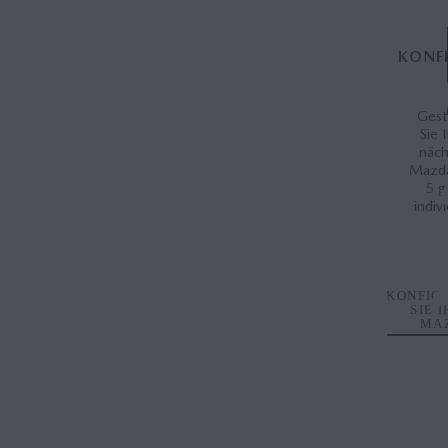
KONF
Gest
Sie 
näch
Mazd
5 g
indivi
KONFIG
SIE 
MA