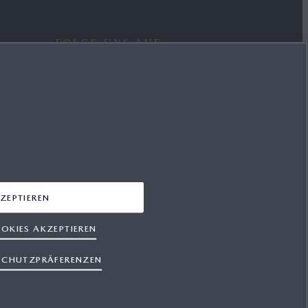
FOLGE UNS AUF
FACEBOOK
YOUTUBE
INSTAGRAM
LINKEDIN
ZEPTIEREN
OKIES AKZEPTIEREN
SCHUTZPRÄFERENZEN