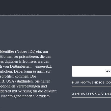
 ERFAHREN ÜBER
GUT ZU WISSEN
RE
FAQ
IONEN
KONNEKTIVITÄT
dentifier (Nutzer-IDs) ein, um
LLES
WLTP
ttformen zu präsentieren, die den
des digitalen Erlebnisses werden
PRESSEPORTAL
 von Drittanbietern – eingesetzt,
rhöhen. Dabei kann es auch zur
AK
gsprofilen kommen. Die
-HÄNDLER WERDEN
B. USA) stattfinden. Sie helfen
NUR NOTWENDIGE CO
optionalen Verarbeitungen und
WERKSTÄTTEN
derzeit mit Wirkung für die Zukunft
ZENTRUM FÜR DATEN
n. Nachfolgend finden Sie zudem
n