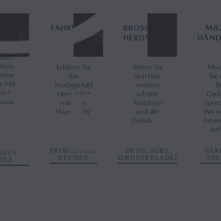
IGURATOR
FAHREN SIE
BROSCHÜRE
MA
IHN
HERUNTERLADEN
HÄND
alten
Ihren
Erleben Sie
Sehen Sie
Möc
sten
das
sich hier
Sie
a MX-
Hochgefühl
weitere
I
anz
einer Fahrt
schöne
Opt
duell.
mit dem
Ansichten
spre
Mazda MX-
und alle
Wir 
5.
Details an.
Ihnen
hel
URIEREN
PROBEFAHRT
BROSCHÜRE
HÄN
IHREN
BUCHEN
HERUNTERLADEN
SU
ZDA