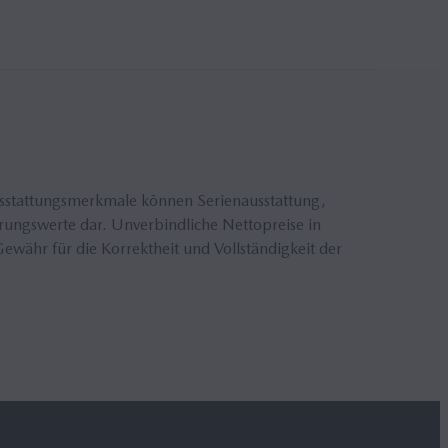
Probe
Offer
BROS
sstattungsmerkmale können Serienausstattung,
erungswerte dar. Unverbindliche Nettopreise in
währ für die Korrektheit und Vollständigkeit der