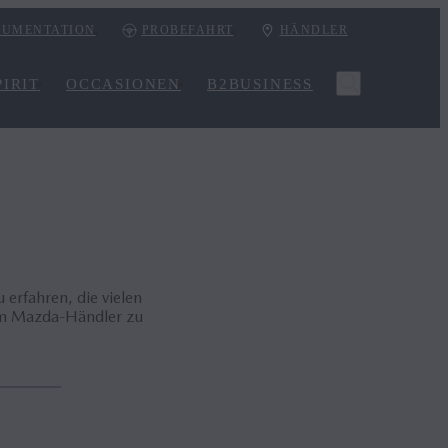
UMENTATION
PROBEFAHRT
HÄNDLER
IRIT
OCCASIONEN
B2BUSINESS
erfahren, die vielen
nem Mazda-Händler zu