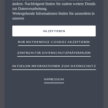
Zubehör-Highlights
ändern. Nachfolgend finden Sie zudem weitere Details
zur Datenverarbeitung.
Weitergehende Informationen finden Sie ausserdem in
unseren
AKZEPTIEREN
Der neue Mazda2 spe­zi­ell für Sie
NUR NOTWENDIGE COOKIES AKZEPTIEREN
Möchten Sie einen neue Mazda2 besitzen? Mit
ZENTRUM FÜR DATENSCHUTZPRÄFERENZEN
hochwertigem Originalzubehör von Mazda geben Sie
Ihrem Fahrzeug einen Look, der so individuell ist wie Sie.
AKTUELLEN INFORMATIONEN ZUM DATENSCHUTZ
Ob sportliche Aerodynamikteile oder beleuchtete
Einstiegsleisten – Sie bestimmen, wie Sie Ihren Mazda2
IMPRESSUM
gestalten möchten.