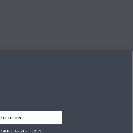
it Feefo geschlossen,
lsfrei als solchen
ZEPTIEREN
OKIES AKZEPTIEREN