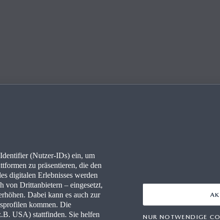
MAZDA3 HATCH­BACK-BE­WER­TUN­GEN
Kundenfeedbacks sicherzustellen, haben wir eine Partnerschaft m
n Bewertungsunternehmen, das Fahrzeugbewertungen von zweife
dentifier (Nutzer-IDs) ein, um
festgestellten Mazda-Besitzern sammelt und veröffentlicht.
ttformen zu präsentieren, die den
des digitalen Erlebnisses werden
 von Drittanbietern – eingesetzt,
rhöhen. Dabei kann es auch zur
AK
gsprofilen kommen. Die
B. USA) stattfinden. Sie helfen
NUR NOTWENDIGE CO