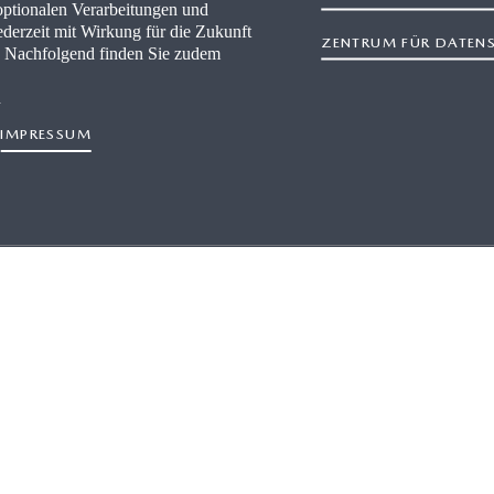
optionalen Verarbeitungen und
derzeit mit Wirkung für die Zukunft
ZENTRUM FÜR DATEN
n. Nachfolgend finden Sie zudem
n
IMPRESSUM
 ERFAHREN ÜBER
GUT ZU WISSEN
RE
FAQ
IONEN
KONNEKTIVITÄT