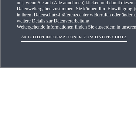
uns, wenn Sie auf (Alle annehmen) klicken und damit diesen 
Datenweitergaben zustimmen. Sie können Ihre Einwilligung je
in ihrem Datenschutz-Präferenzcenter widerrufen oder änder
weitere Details zur Datenverarbeitung.
Weitergehende Informationen finden Sie ausserdem in unsere
AKTUELLEN INFORMATIONEN ZUM DATENSCHUTZ
ICH MÖCHTE
MEHR
EIN AUTO KAUFEN
KARRIE
MYMAZDA
OCCAS