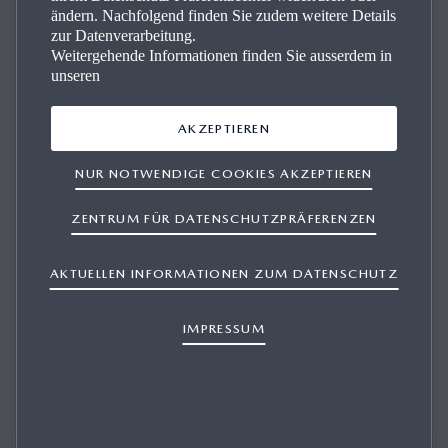
ändern. Nachfolgend finden Sie zudem weitere Details
zur Datenverarbeitung.
Weitergehende Informationen finden Sie ausserdem in
unseren
MAZDA3 SE­DAN-BE­WER­TUN­GEN
AKZEPTIEREN
NUR NOTWENDIGE COOKIES AKZEPTIEREN
Um die Echtheit von Kundenfeedbacks sicherzustellen,
haben wir eine Partnerschaft mit Feefo geschlossen,
ZENTRUM FÜR DATENSCHUTZPRÄFERENZEN
einem unabhängigen Bewertungsunternehmen, das
Fahrzeugbewertungen von zweifelsfrei als solchen
AKTUELLEN INFORMATIONEN ZUM DATENSCHUTZ
festgestellten Mazda-Besitzern sammelt und
veröffentlicht.
IMPRESSUM