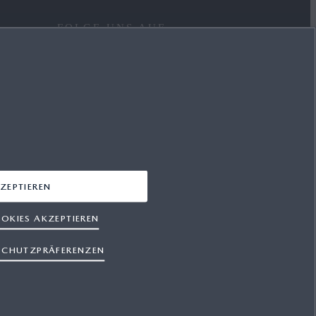
FOLGE UNS AUF
FACEBOOK
YOUTUBE
INSTAGRAM
LINKEDIN
ZEPTIEREN
OKIES AKZEPTIEREN
SCHUTZPRÄFERENZEN