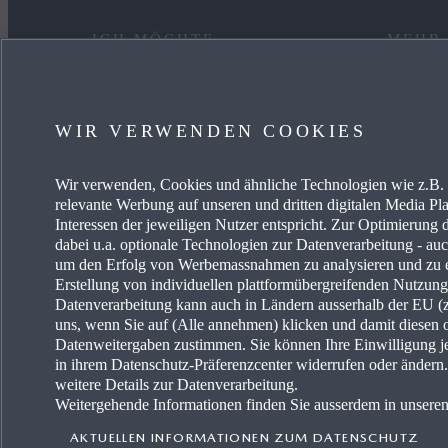
ICH MÖCHTE
MEHR
EIN AUTO KAUFEN
KARRIE
WIR VERWENDEN COOKIES
MYMAZDA
OCCAS
Wir verwenden, Cookies und ähnliche Technologien wie z.B. I
MEIN AUTO PFLEGEN
AKTUE
relevante Werbung auf unseren und dritten digitalen Media Pla
Interessen der jeweiligen Nutzer entspricht. Zur Optimierung 
HÄNDLER SUCHEN
MAZDA-
dabei u.a. optionale Technologien zur Datenverarbeitung - auch
um den Erfolg von Werbemassnahmen zu analysieren und zu e
Erstellung von individuellen plattformübergreifenden Nutzun
MAZDA
Datenverarbeitung kann auch in Ländern ausserhalb der EU (z.
uns, wenn Sie auf (Alle annehmen) klicken und damit diesen 
FREIE 
Datenweitergaben zustimmen. Sie können Ihre Einwilligung je
in ihrem Datenschutz-Präferenzcenter widerrufen oder änder
weitere Details zur Datenverarbeitung.
Weitergehende Informationen finden Sie ausserdem in unsere
AKTUELLEN INFORMATIONEN ZUM DATENSCHUTZ