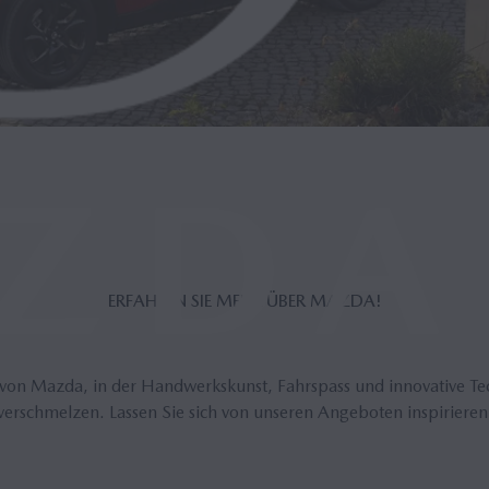
ER­FAH­REN SIE MEHR ÜBER MAZDA!
 von Mazda, in der Handwerkskunst, Fahrspass und innovative T
verschmelzen. Lassen Sie sich von unseren Angeboten inspirieren