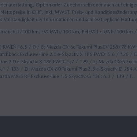
enausstattung, Option oder Zubehör sein oder auch auf einigen V
Nettopreise in CHF, inkl.
MWST
. Preis- und Konditionsänderun
 Vollständigkeit der Informationen und schliesst jegliche Haftun
erbrauch, l/100 km, EV: kWh/100 km, PHEV: l + kWh/100 km 
 RWD: 16,5 / 0 / B; Mazda CX-6e Takumi Plus EV 258 (78 kWh
atchback Exclusive-line 2.0 e-Skyactiv X 186 FWD: 5,6 / 126 / D
ne 2.0 e-Skyactiv X 186 FWD: 5,7 / 129 / E; Mazda CX-5 Exclus
,1 / 133 / D; Mazda CX-80 Takumi Plus 3.3 e-Skyactiv D 254 
Mazda MX-5 RF Exclusive-line 1.5 Skyactiv-G 136: 6,1 / 139 / E.