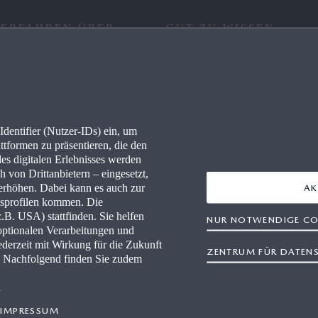
 ERFAHREN ÜBER
GUT ZU WISSEN
RE
FAQ
IONEN
KONNEKTIVITÄT
dentifier (Nutzer-IDs) ein, um
LLES
WLTP
ttformen zu präsentieren, die den
des digitalen Erlebnisses werden
PRESSEPORTAL
 von Drittanbietern – eingesetzt,
rhöhen. Dabei kann es auch zur
AK
gsprofilen kommen. Die
-HÄNDLER WERDEN
B. USA) stattfinden. Sie helfen
NUR NOTWENDIGE CO
optionalen Verarbeitungen und
WERKSTÄTTEN
derzeit mit Wirkung für die Zukunft
ZENTRUM FÜR DATEN
n. Nachfolgend finden Sie zudem
n
IMPRESSUM