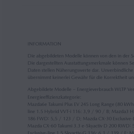
INFORMATION
Die abgebildeten Modelle können von den in der 
Die dargestellten Ausstattungsmerkmale können Seri
Daten stellen Näherungswerte dar. Unverbindliche 
übernimmt keinerlei Gewähr für die Korrektheit und
Abgebildete Modelle − Energieverbrauch WLTP V
Energieeffizienzkategorie:
Mazda6e Takumi Plus EV 245 Long Range (80 kWh)
line 1.5 Hybrid VVT-i 116: 3,9 / 90 / B; Mazda3 H
186 FWD: 5,5 / 123 / D; Mazda CX-30 Exclusive-Li
Mazda CX-60 Takumi 3.3 e-Skyactiv D 200 RWD: 5
Exclusive-line 1.5 Skyactiv-G 136: 6,1 / 139 / E; 