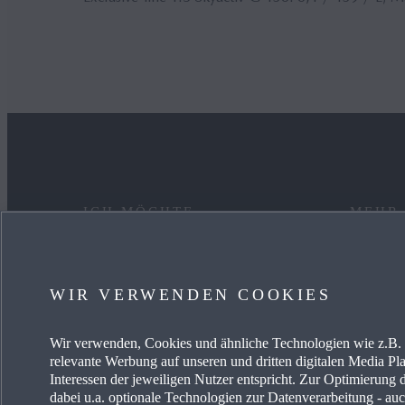
ICH MÖCHTE
MEHR
EIN AUTO KAUFEN
KARRIE
WIR VERWENDEN COOKIES
MYMAZDA
OCCAS
Wir verwenden, Cookies und ähnliche Technologien wie z.B. I
MEIN AUTO PFLEGEN
AKTUE
relevante Werbung auf unseren und dritten digitalen Media Pla
Interessen der jeweiligen Nutzer entspricht. Zur Optimierung 
HÄNDLER SUCHEN
MAZDA-
dabei u.a. optionale Technologien zur Datenverarbeitung - auch