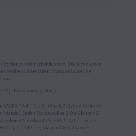
ersionen nicht erhältlich sein. Die technischen
gen bleiben vorbehalten. Mazda (Suisse) SA
g aus.
/ CO
-Emissionen, g/km /
2
) RWD: 19,4 / 0 / C; Mazda2 Hybrid Exclusive-
; Mazda3 Sedan Exclusive-line 2.0 e-Skyactiv X
ive-line 2.5 e-Skyactiv G FWD: 7,0 / 158 / F;
AWD: 5,7 / 149 / E; Mazda MX-5 Roadster