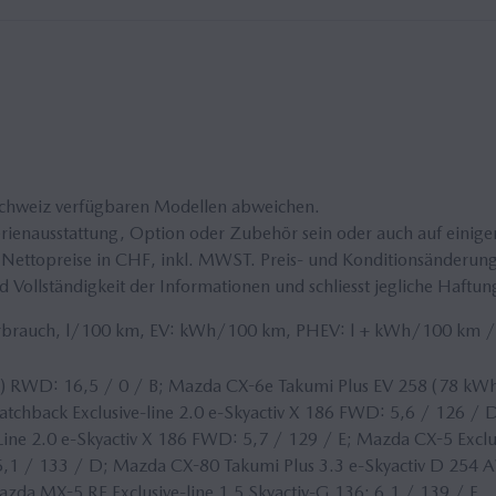
Schweiz verfügbaren Modellen abweichen.
enausstattung, Option oder Zubehör sein oder auch auf einigen V
Nettopreise in CHF, inkl.
MWST
. Preis- und Konditionsänderun
 Vollständigkeit der Informationen und schliesst jegliche Haftun
erbrauch, l/100 km, EV: kWh/100 km, PHEV: l + kWh/100 km 
 RWD: 16,5 / 0 / B; Mazda CX-6e Takumi Plus EV 258 (78 kWh
atchback Exclusive-line 2.0 e-Skyactiv X 186 FWD: 5,6 / 126 / D
ne 2.0 e-Skyactiv X 186 FWD: 5,7 / 129 / E; Mazda CX-5 Exclus
,1 / 133 / D; Mazda CX-80 Takumi Plus 3.3 e-Skyactiv D 254 
Mazda MX-5 RF Exclusive-line 1.5 Skyactiv-G 136: 6,1 / 139 / E.