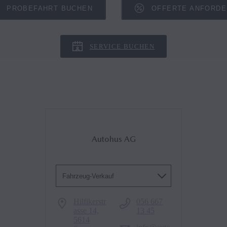
PROBEFAHRT BUCHEN
OFFERTE ANFORD
SERVICE BUCHEN
Autohus AG
Fahrzeug-Verkauf
Hilfikerstr
056 667
asse 14,
13 45
5614