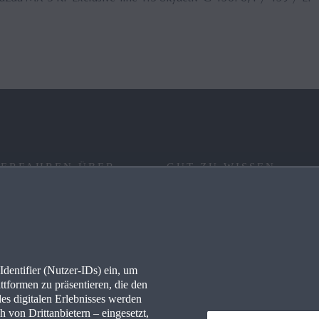
 ERFAHREN ÜBER
GUT ZU WISSEN
RE
FAQ
IONEN
KONNEKTIVITÄT
dentifier (Nutzer-IDs) ein, um
LLES
WLTP
ttformen zu präsentieren, die den
des digitalen Erlebnisses werden
PRESSEPORTAL
 von Drittanbietern – eingesetzt,