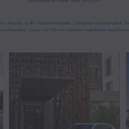
ER­FAH­REN SIE MEHR ÜBER MAZDA!
 von Mazda, in der Handwerkskunst, Fahrspass und innovative T
verschmelzen. Lassen Sie sich von unseren Angeboten inspirieren