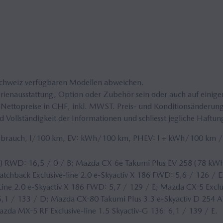
Schweiz verfügbaren Modellen abweichen.
enausstattung, Option oder Zubehör sein oder auch auf einigen V
Nettopreise in CHF, inkl.
MWST
. Preis- und Konditionsänderun
 Vollständigkeit der Informationen und schliesst jegliche Haftun
erbrauch, l/100 km, EV: kWh/100 km, PHEV: l + kWh/100 km 
 RWD: 16,5 / 0 / B; Mazda CX-6e Takumi Plus EV 258 (78 kWh
atchback Exclusive-line 2.0 e-Skyactiv X 186 FWD: 5,6 / 126 / D
ne 2.0 e-Skyactiv X 186 FWD: 5,7 / 129 / E; Mazda CX-5 Exclus
,1 / 133 / D; Mazda CX-80 Takumi Plus 3.3 e-Skyactiv D 254 
Mazda MX-5 RF Exclusive-line 1.5 Skyactiv-G 136: 6,1 / 139 / E.