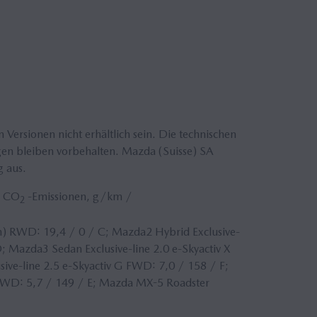
ersionen nicht erhältlich sein. Die technischen
gen bleiben vorbehalten. Mazda (Suisse) SA
g aus.
/ CO
-Emissionen, g/km /
2
) RWD: 19,4 / 0 / C; Mazda2 Hybrid Exclusive-
; Mazda3 Sedan Exclusive-line 2.0 e-Skyactiv X
ive-line 2.5 e-Skyactiv G FWD: 7,0 / 158 / F;
AWD: 5,7 / 149 / E; Mazda MX-5 Roadster