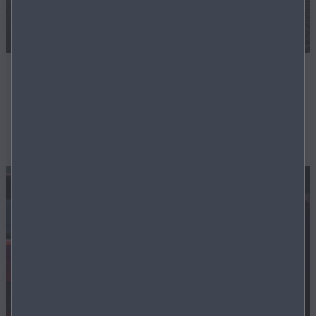
ZERTIFIZIERTE LAGERFAHRZEUGE
Unsere Techniker sorgen dafür, dass Ihr zukünftiges
Fahrzeug in einwandfreiem Zustand ist.