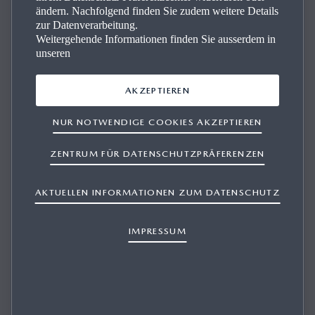
ändern. Nachfolgend finden Sie zudem weitere Details
zur Datenverarbeitung.
Weitergehende Informationen finden Sie ausserdem in
unseren
Un­se­re Mazda Fahr­zeu­ge
AKZEPTIEREN
Suchen Sie einen Mazda? Finden Sie ganz einfach Ihr
NUR NOTWENDIGE COOKIES AKZEPTIEREN
Traummodell und profitieren Sie von zertifizierter Qualität
und erstklassigem Service. Ihr Wunschfahrzeug ist nur ein
ZENTRUM FÜR DATENSCHUTZPRÄFERENZEN
paar Klicks entfernt.
AKTUELLEN INFORMATIONEN ZUM DATENSCHUTZ
IMPRESSUM
ENTDECKEN SIE UNSEREN LAGERBESTAND