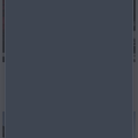
FLEXIBLE FINANZIERUNG
Auch für Lagerfahrzeuge bieten wir äusserst flexible
Finanzierungslösungen.