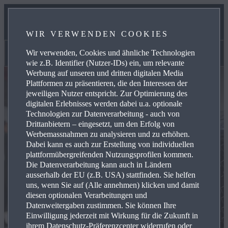
B2BUSINESS
WIR VERWENDEN COOKIES
KONTAKT
Wir verwenden, Cookies und ähnliche Technologien
Services
wie z.B. Identifier (Nutzer-IDs) ein, um relevante
Werbung auf unseren und dritten digitalen Media
Plattformen zu präsentieren, die den Interessen der
jeweiligen Nutzer entspricht. Zur Optimierung des
digitalen Erlebnisses werden dabei u.a. optionale
Technologien zur Datenverarbeitung - auch von
Drittanbietern – eingesetzt, um den Erfolg von
Werbemassnahmen zu analysieren und zu erhöhen.
Dabei kann es auch zur Erstellung von individuellen
plattformübergreifenden Nutzungsprofilen kommen.
Die Datenverarbeitung kann auch in Ländern
ausserhalb der EU (z.B. USA) stattfinden. Sie helfen
uns, wenn Sie auf (Alle annehmen) klicken und damit
diesen optionalen Verarbeitungen und
Datenweitergaben zustimmen. Sie können Ihre
Einwilligung jederzeit mit Wirkung für die Zukunft in
ihrem Datenschutz-Präferenzcenter widerrufen oder