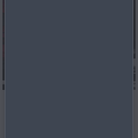
FLEXIBLE FINANZIERUNG
Auch für Lagerfahrzeuge bieten wir äusserst flexible
Finanzierungslösungen.