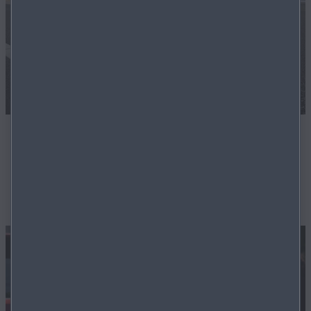
ZERTIFIZIERTE LAGERFAHRZEUGE
Unsere Techniker sorgen dafür, dass Ihr zukünftiges
Fahrzeug in einwandfreiem Zustand ist.