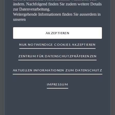
ändern. Nachfolgend finden Sie zudem weitere Details
zur Datenverarbeitung.
Weitergehende Informationen finden Sie ausserdem in
unseren
Un­se­re Mazda Fahr­zeu­ge
AKZEPTIEREN
Suchen Sie einen Mazda? Finden Sie ganz einfach Ihr
NUR NOTWENDIGE COOKIES AKZEPTIEREN
Traummodell und profitieren Sie von zertifizierter Qualität
und erstklassigem Service. Ihr Wunschfahrzeug ist nur ein
ZENTRUM FÜR DATENSCHUTZPRÄFERENZEN
paar Klicks entfernt.
AKTUELLEN INFORMATIONEN ZUM DATENSCHUTZ
IMPRESSUM
ENTDECKEN SIE UNSEREN LAGERBESTAND