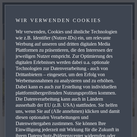
B2BUSINESS
WIR VERWENDEN COOKIES
KONTAKT
Wir verwenden, Cookies und ähnliche Technologien
Aktuelles
wie z.B. Identifier (Nutzer-IDs) ein, um relevante
Werbung auf unseren und dritten digitalen Media
Plattformen zu präsentieren, die den Interessen der
jeweiligen Nutzer entspricht. Zur Optimierung des
digitalen Erlebnisses werden dabei u.a. optionale
Technologien zur Datenverarbeitung - auch von
Drittanbietern – eingesetzt, um den Erfolg von
Werbemassnahmen zu analysieren und zu erhöhen.
Dabei kann es auch zur Erstellung von individuellen
plattformübergreifenden Nutzungsprofilen kommen.
Die Datenverarbeitung kann auch in Ländern
ausserhalb der EU (z.B. USA) stattfinden. Sie helfen
uns, wenn Sie auf (Alle annehmen) klicken und damit
diesen optionalen Verarbeitungen und
Datenweitergaben zustimmen. Sie können Ihre
Unsere Aktualitäten
Einwilligung jederzeit mit Wirkung für die Zukunft in
ihrem Datenschutz-Präferenzcenter widerrufen oder