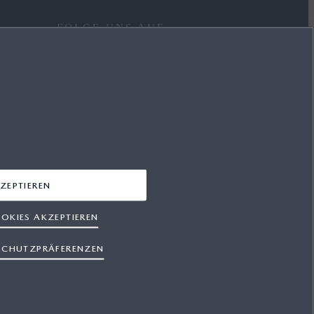
FOLGE UNS AUF
FACEBOOK
YOUTUBE
INSTAGRAM
LINKEDIN
ZEPTIEREN
OKIES AKZEPTIEREN
SCHUTZPRÄFERENZEN