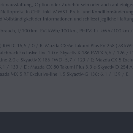
enausstattung, Option oder Zubehör sein oder auch auf einigen V
Nettopreise in CHF, inkl.
MWST
. Preis- und Konditionsänderun
 Vollständigkeit der Informationen und schliesst jegliche Haftun
erbrauch, l/100 km, EV: kWh/100 km, PHEV: l + kWh/100 km 
 RWD: 16,5 / 0 / B; Mazda CX-6e Takumi Plus EV 258 (78 kWh
atchback Exclusive-line 2.0 e-Skyactiv X 186 FWD: 5,6 / 126 / D
ne 2.0 e-Skyactiv X 186 FWD: 5,7 / 129 / E; Mazda CX-5 Exclus
,1 / 133 / D; Mazda CX-80 Takumi Plus 3.3 e-Skyactiv D 254 
Mazda MX-5 RF Exclusive-line 1.5 Skyactiv-G 136: 6,1 / 139 / E.