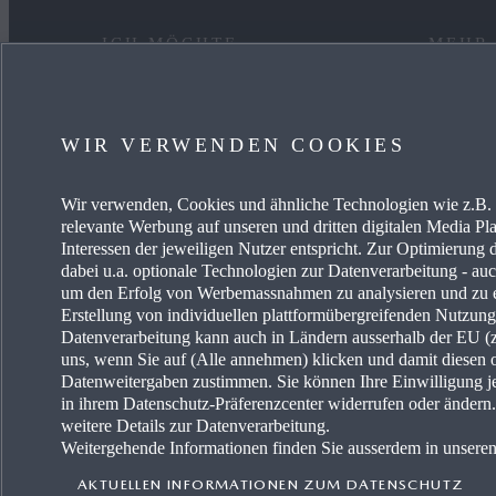
ICH MÖCHTE
MEHR
EIN AUTO KAUFEN
KARRIE
WIR VERWENDEN COOKIES
MYMAZDA
OCCAS
Wir verwenden, Cookies und ähnliche Technologien wie z.B. I
MEIN AUTO PFLEGEN
AKTUE
relevante Werbung auf unseren und dritten digitalen Media Pla
Interessen der jeweiligen Nutzer entspricht. Zur Optimierung 
HÄNDLER SUCHEN
MAZDA-
dabei u.a. optionale Technologien zur Datenverarbeitung - auch
um den Erfolg von Werbemassnahmen zu analysieren und zu e
Erstellung von individuellen plattformübergreifenden Nutzun
MAZDA
Datenverarbeitung kann auch in Ländern ausserhalb der EU (z.
uns, wenn Sie auf (Alle annehmen) klicken und damit diesen 
FREIE 
Datenweitergaben zustimmen. Sie können Ihre Einwilligung je
in ihrem Datenschutz-Präferenzcenter widerrufen oder änder
weitere Details zur Datenverarbeitung.
Weitergehende Informationen finden Sie ausserdem in unsere
AKTUELLEN INFORMATIONEN ZUM DATENSCHUTZ