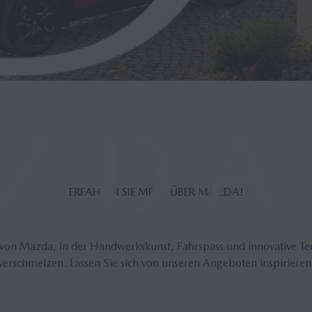
ER­FAH­REN SIE MEHR ÜBER MAZDA!
 von Mazda, in der Handwerkskunst, Fahrspass und innovative T
verschmelzen. Lassen Sie sich von unseren Angeboten inspirieren