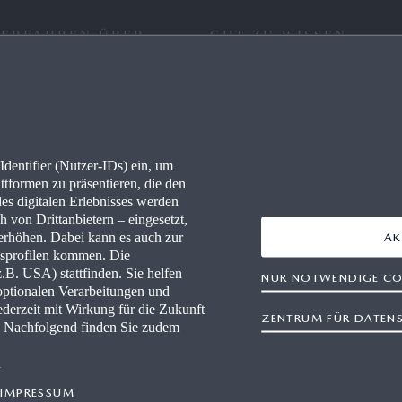
 ERFAHREN ÜBER
GUT ZU WISSEN
RE
FAQ
IONEN
KONNEKTIVITÄT
dentifier (Nutzer-IDs) ein, um
LLES
WLTP
ttformen zu präsentieren, die den
des digitalen Erlebnisses werden
PRESSEPORTAL
 von Drittanbietern – eingesetzt,
rhöhen. Dabei kann es auch zur
AK
gsprofilen kommen. Die
-HÄNDLER WERDEN
B. USA) stattfinden. Sie helfen
NUR NOTWENDIGE CO
optionalen Verarbeitungen und
WERKSTÄTTEN
derzeit mit Wirkung für die Zukunft
ZENTRUM FÜR DATEN
n. Nachfolgend finden Sie zudem
n
IMPRESSUM