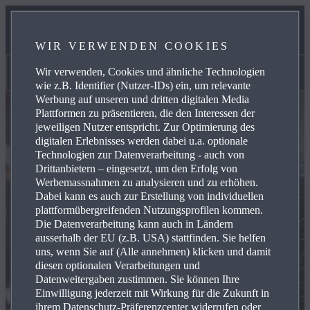
B2BUSINESS
WIR VERWENDEN COOKIES
KONTAKT
Wir verwenden, Cookies und ähnliche Technologien
Services
wie z.B. Identifier (Nutzer-IDs) ein, um relevante
Werbung auf unseren und dritten digitalen Media
Plattformen zu präsentieren, die den Interessen der
jeweiligen Nutzer entspricht. Zur Optimierung des
digitalen Erlebnisses werden dabei u.a. optionale
Technologien zur Datenverarbeitung - auch von
Drittanbietern – eingesetzt, um den Erfolg von
Werbemassnahmen zu analysieren und zu erhöhen.
Dabei kann es auch zur Erstellung von individuellen
plattformübergreifenden Nutzungsprofilen kommen.
Die Datenverarbeitung kann auch in Ländern
ausserhalb der EU (z.B. USA) stattfinden. Sie helfen
uns, wenn Sie auf (Alle annehmen) klicken und damit
diesen optionalen Verarbeitungen und
Datenweitergaben zustimmen. Sie können Ihre
Einwilligung jederzeit mit Wirkung für die Zukunft in
ihrem Datenschutz-Präferenzcenter widerrufen oder