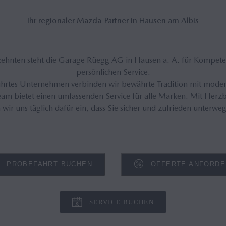
Ihr re­gio­na­ler Mazda-Part­ner in Hau­sen am Al­bis
rzehnten steht die Garage Rüegg AG in Hausen a. A. für Kompete
persönlichen Service.
ührtes Unternehmen verbinden wir bewährte Tradition mit moder
eam bietet einen umfassenden Service für alle Marken. Mit Her
 wir uns täglich dafür ein, dass Sie sicher und zufrieden unterweg
PROBEFAHRT BUCHEN
OFFERTE ANFORD
SERVICE BUCHEN