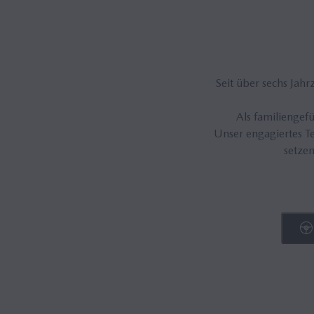
Seit über sechs Jah
Als familiengef
Unser engagiertes T
setzen