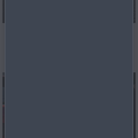
ZERTIFIZIERTE LAGERFAHRZEUGE
Unsere Techniker sorgen dafür, dass Ihr zukünftiges
Fahrzeug in einwandfreiem Zustand ist.