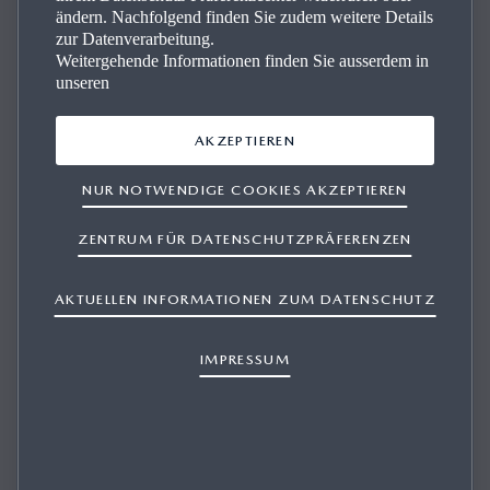
ändern. Nachfolgend finden Sie zudem weitere Details
zur Datenverarbeitung.
Weitergehende Informationen finden Sie ausserdem in
unseren
Un­se­re Mazda Fahr­zeu­ge
AKZEPTIEREN
Suchen Sie einen Mazda? Finden Sie ganz einfach Ihr
NUR NOTWENDIGE COOKIES AKZEPTIEREN
Traummodell und profitieren Sie von zertifizierter Qualität
und erstklassigem Service. Ihr Wunschfahrzeug ist nur ein
ZENTRUM FÜR DATENSCHUTZPRÄFERENZEN
paar Klicks entfernt.
AKTUELLEN INFORMATIONEN ZUM DATENSCHUTZ
IMPRESSUM
ENTDECKEN SIE UNSEREN LAGERBESTAND