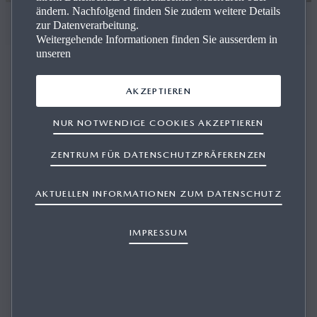
ändern. Nachfolgend finden Sie zudem weitere Details
Unsere Events
zur Datenverarbeitung.
Weitergehende Informationen finden Sie ausserdem in
unseren
AKZEPTIEREN
Ent­de­cken Sie die Events in un­se­re Ga­ra­ge.
NUR NOTWENDIGE COOKIES AKZEPTIEREN
ZENTRUM FÜR DATENSCHUTZPRÄFERENZEN
19.07.2024 - VIP-Event mit Mazda zum Swiss Open
Gstaad
AKTUELLEN INFORMATIONEN ZUM DATENSCHUTZ
IMPRESSUM
23 Kunden und 4 Garage Oetterli Teammitglieder fuhren
mit 14 Mazdas nach Gstaad. Auf 3 Etappen konnten 6
Mazda-Modelle ausgiebig getestet werden. Alle waren
begeistert, nicht nur von den Autos und ihren
ausgezeichneten Fahreigenschaften, sondern auch vom