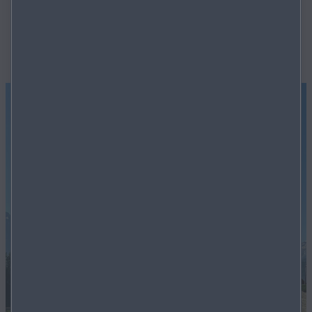
hervorragend organisierten Tennis Erlebnis in Gstaad. Das
Wetter hat die Krone oben aufgesetzt, sodass alle happy
zurück nach Langenthal fanden.