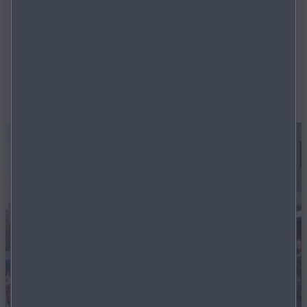
ersten, serienmässig hergestellten Benzinmotor mit
Selbstzündung. Die gastgebenden Markenvertreter, die
Garage Oetterli AG, zusammen mit ihren Lokalhändlern
Garage Jegerlehner GmbH und der Elite-Garage
Herzogenbuchsee AG luden Kunden und Interessenten
ein, die Interesse am neusten Mazda CX-30 hatten.