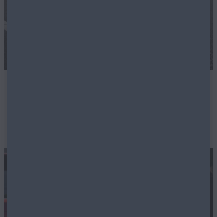
ZERTIFIZIERTE LAGERFAHRZEUGE
Unsere Techniker sorgen dafür, dass Ihr zukünftiges
Fahrzeug in einwandfreiem Zustand ist.