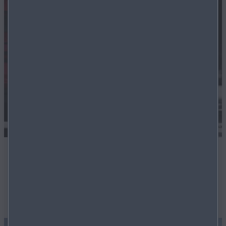
FLEXIBLE FINANZIERUNG
Auch für Lagerfahrzeuge bieten wir äusserst flexible
Finanzierungslösungen.