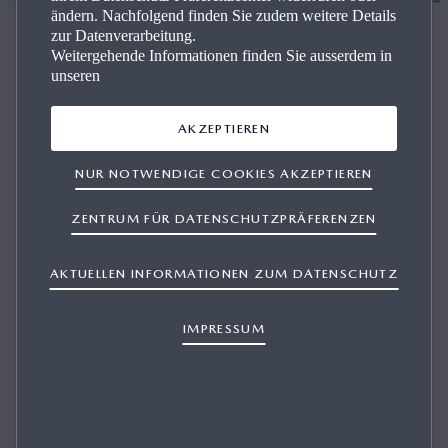
ändern. Nachfolgend finden Sie zudem weitere Details
LAGERFAHRZEUGE
zur Datenverarbeitung.
Weitergehende Informationen finden Sie ausserdem in
unseren
AKZEPTIEREN
Un­se­re Mazda Fahr­zeu­ge
NUR NOTWENDIGE COOKIES AKZEPTIEREN
ZENTRUM FÜR DATENSCHUTZPRÄFERENZEN
Suchen Sie einen Mazda? Finden Sie ganz einfach Ihr
Traummodell und profitieren Sie von zertifizierter Qualität
AKTUELLEN INFORMATIONEN ZUM DATENSCHUTZ
und erstklassigem Service. Ihr Wunschfahrzeug ist nur ein
paar Klicks entfernt.
IMPRESSUM
ENTDECKEN SIE UNSEREN LAGERBESTAND