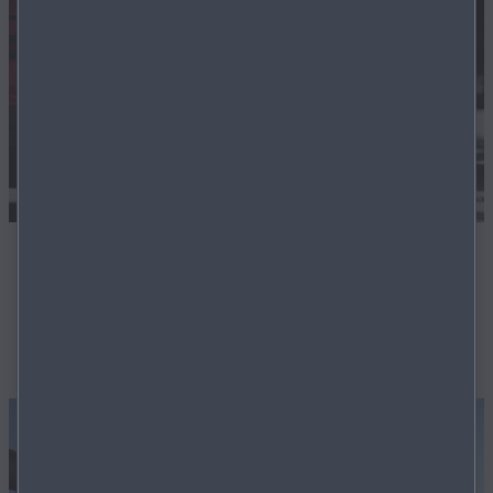
FLEXIBLE FINANZIERUNG
Auch für Lagerfahrzeuge bieten wir äusserst flexible
Finanzierungslösungen.