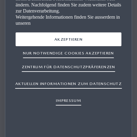
ändern. Nachfolgend finden Sie zudem weitere Details
zur Datenverarbeitung.
Weitergehende Informationen finden Sie ausserdem in
unseren
Un­se­re Mazda Fahr­zeu­ge
AKZEPTIEREN
Suchen Sie einen Mazda? Finden Sie ganz einfach Ihr
NUR NOTWENDIGE COOKIES AKZEPTIEREN
Traummodell und profitieren Sie von zertifizierter Qualität
und erstklassigem Service. Ihr Wunschfahrzeug ist nur ein
ZENTRUM FÜR DATENSCHUTZPRÄFERENZEN
paar Klicks entfernt.
AKTUELLEN INFORMATIONEN ZUM DATENSCHUTZ
IMPRESSUM
ENTDECKEN SIE UNSEREN LAGERBESTAND