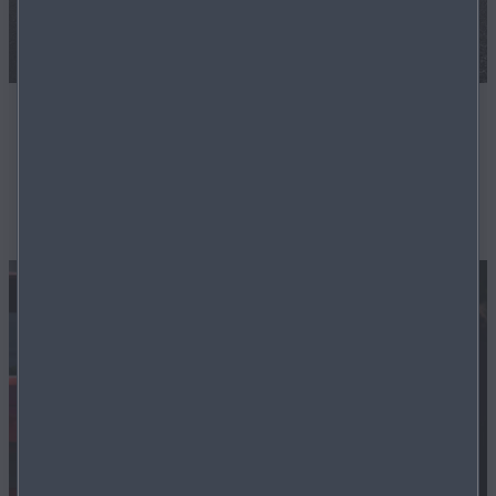
ZERTIFIZIERTE LAGERFAHRZEUGE
Unsere Techniker sorgen dafür, dass Ihr zukünftiges
Fahrzeug in einwandfreiem Zustand ist.