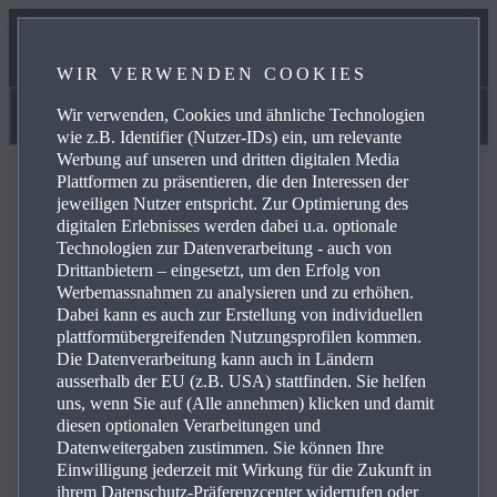
UNSER SERVICEVERSPRECHEN
WIR VERWENDEN COOKIES
ONLINE-TERMINVERGABE
Wir verwenden, Cookies und ähnliche Technologien
Betriebsanleitungen & Tipps
wie z.B. Identifier (Nutzer-IDs) ein, um relevante
Werbung auf unseren und dritten digitalen Media
Plattformen zu präsentieren, die den Interessen der
jeweiligen Nutzer entspricht. Zur Optimierung des
digitalen Erlebnisses werden dabei u.a. optionale
Technologien zur Datenverarbeitung - auch von
FAQ
Drittanbietern – eingesetzt, um den Erfolg von
Werbemassnahmen zu analysieren und zu erhöhen.
Dabei kann es auch zur Erstellung von individuellen
plattformübergreifenden Nutzungsprofilen kommen.
Blättern Sie in den häufig gestellten Fragen über Mazda-
Die Datenverarbeitung kann auch in Ländern
Produkte und -Dienste und erhalten Sie Antworten,
ausserhalb der EU (z.B. USA) stattfinden. Sie helfen
Kontaktinformationen und Verweise auf weitere Inhalte
uns, wenn Sie auf (Alle annehmen) klicken und damit
zu Ihren Anfragen. Über die Plus-Symbole rechts können
diesen optionalen Verarbeitungen und
Datenweitergaben zustimmen. Sie können Ihre
Sie die Antwort auf eine spezifische Frage aus der
Einwilligung jederzeit mit Wirkung für die Zukunft in
nachstehenden Liste anzeigen:
ihrem Datenschutz-Präferenzcenter widerrufen oder