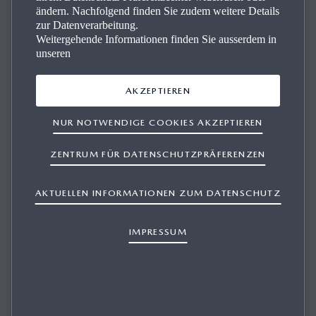
ändern. Nachfolgend finden Sie zudem weitere Details
zur Datenverarbeitung.
Weitergehende Informationen finden Sie ausserdem in
unseren
AKZEPTIEREN
NUR NOTWENDIGE COOKIES AKZEPTIEREN
WARUM SCHEINT SICH DIE BATTERIE
ZENTRUM FÜR DATENSCHUTZPRÄFERENZEN
MEINES GERÄTS SCHNELLER ZU
ENTLEEREN, WENN ICH BLUETOOTH®
AKTUELLEN INFORMATIONEN ZUM DATENSCHUTZ
VERWENDE?
IMPRESSUM
1/1
Die Batterieleistung Ihres Mobilgeräts hängt von vielen
Faktoren ab, darunter die verwendeten Funktionen und