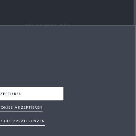
FOLGE UNS AUF
FACEBOOK
YOUTUBE
INSTAGRAM
LINKEDIN
ZEPTIEREN
OKIES AKZEPTIEREN
SCHUTZPRÄFERENZEN