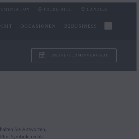
UMENTATION
PROBEFAHRT
HÄNDLER
IRIT
OCCASIONEN
B2BUSINESS
ONLINE-TERMINVERGABE
rhalten Sie Antworten,
 Plus-Symbole rechts