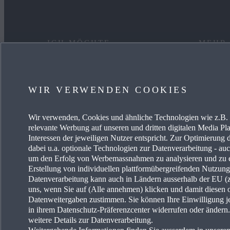
ICH MÖCHTE
MEHR
EIN AUTO KAUFEN
KARRIE
WIR VERWENDEN COOKIES
MYMAZDA
OCCAS
Wir verwenden, Cookies und ähnliche Technologien wie z.B. I
MEIN AUTO PFLEGEN
AKTUE
relevante Werbung auf unseren und dritten digitalen Media Pla
Interessen der jeweiligen Nutzer entspricht. Zur Optimierung 
HÄNDLER SUCHEN
MAZDA-
dabei u.a. optionale Technologien zur Datenverarbeitung - auch
um den Erfolg von Werbemassnahmen zu analysieren und zu e
Erstellung von individuellen plattformübergreifenden Nutzun
MAZDA
Datenverarbeitung kann auch in Ländern ausserhalb der EU (z.
uns, wenn Sie auf (Alle annehmen) klicken und damit diesen 
FREIE 
Datenweitergaben zustimmen. Sie können Ihre Einwilligung je
in ihrem Datenschutz-Präferenzcenter widerrufen oder änder
weitere Details zur Datenverarbeitung.