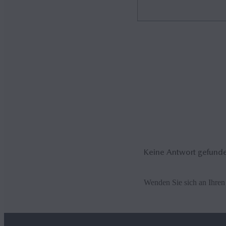
Das kann mit einer schlech
Leistung beim Einsatz von B
Stufe, bevor eine Verzerrun
Manche Fahrzeuge haben bei
hoch gestellt werden, um n
Lautstärke wieder, da das 
Keine Antwort gefund
Wenden Sie sich an Ihren