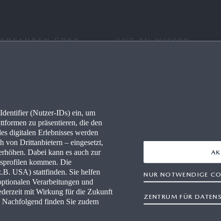
 ERFAHREN ÜBER
GUT ZU WISSEN
RE
FAQ
IONEN
KONNEKTIVITÄT
dentifier (Nutzer-IDs) ein, um
LLES
WLTP
ttformen zu präsentieren, die den
des digitalen Erlebnisses werden
PRESSEPORTAL
 von Drittanbietern – eingesetzt,
rhöhen. Dabei kann es auch zur
AK
gsprofilen kommen. Die
-HÄNDLER WERDEN
B. USA) stattfinden. Sie helfen
NUR NOTWENDIGE CO
optionalen Verarbeitungen und
WERKSTÄTTEN
derzeit mit Wirkung für die Zukunft
ZENTRUM FÜR DATEN
n. Nachfolgend finden Sie zudem