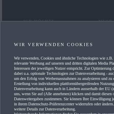
ICH MÖCHTE
MEHR
EIN AUTO KAUFEN
KARRIE
WIR VERWENDEN COOKIES
MYMAZDA
OCCAS
Wir verwenden, Cookies und ähnliche Technologien wie z.B. I
MEIN AUTO PFLEGEN
AKTUE
relevante Werbung auf unseren und dritten digitalen Media Pla
Interessen der jeweiligen Nutzer entspricht. Zur Optimierung 
HÄNDLER SUCHEN
MAZDA-
dabei u.a. optionale Technologien zur Datenverarbeitung - auch
um den Erfolg von Werbemassnahmen zu analysieren und zu e
Erstellung von individuellen plattformübergreifenden Nutzun
MAZDA
Datenverarbeitung kann auch in Ländern ausserhalb der EU (z.
uns, wenn Sie auf (Alle annehmen) klicken und damit diesen 
FREIE 
Datenweitergaben zustimmen. Sie können Ihre Einwilligung je
in ihrem Datenschutz-Präferenzcenter widerrufen oder änder
weitere Details zur Datenverarbeitung.