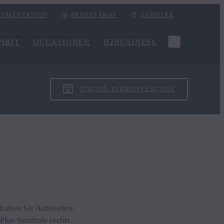
UMENTATION
PROBEFAHRT
HÄNDLER
IRIT
OCCASIONEN
B2BUSINESS
ONLINE-TERMINVERGABE
rhalten Sie Antworten,
 Plus-Symbole rechts