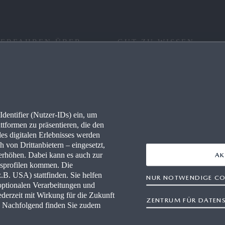
 ERFAHREN ÜBER
GUT ZU WISSEN
RE
FAQ
IONEN
KONNEKTIVITÄT
dentifier (Nutzer-IDs) ein, um
LLES
WLTP
ttformen zu präsentieren, die den
des digitalen Erlebnisses werden
PRESSEPORTAL
 von Drittanbietern – eingesetzt,
rhöhen. Dabei kann es auch zur
AK
gsprofilen kommen. Die
-HÄNDLER WERDEN
B. USA) stattfinden. Sie helfen
NUR NOTWENDIGE CO
optionalen Verarbeitungen und
WERKSTÄTTEN
derzeit mit Wirkung für die Zukunft
ZENTRUM FÜR DATEN
n. Nachfolgend finden Sie zudem