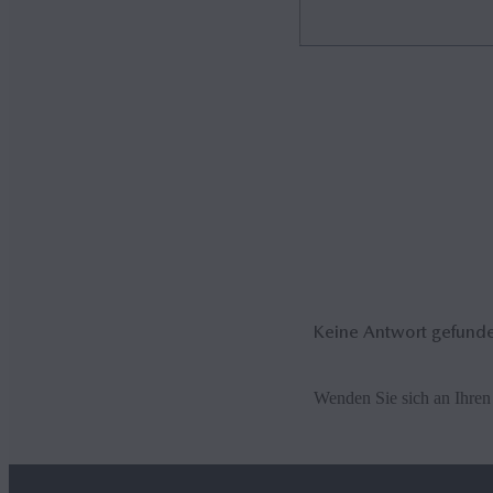
Sie können bis zu 5 000 Ko
Bild, sofern vorhanden.
Keine Antwort gefund
Wenden Sie sich an Ihren