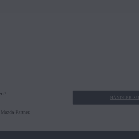
ntakte per Bluetooth® aus Ihrem angeschlossenen Telefon importieren, 
en?
HÄNDLER S
 Mazda-Partner.