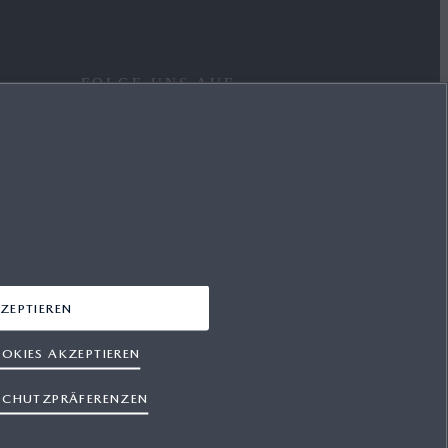
FOLGE UNS AUF
FACEBOOK
YOUTUBE
INSTAGRAM
LINKEDIN
ZEPTIEREN
OKIES AKZEPTIEREN
SCHUTZPRÄFERENZEN