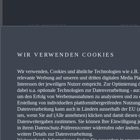
ICH MÖCHTE
MEHR
EIN AUTO KAUFEN
KARRIE
WIR VERWENDEN COOKIES
MYMAZDA
OCCAS
Wir verwenden, Cookies und ähnliche Technologien wie z.B. I
MEIN AUTO PFLEGEN
AKTUE
relevante Werbung auf unseren und dritten digitalen Media Pla
Interessen der jeweiligen Nutzer entspricht. Zur Optimierung 
HÄNDLER SUCHEN
MAZDA-
dabei u.a. optionale Technologien zur Datenverarbeitung - auch
um den Erfolg von Werbemassnahmen zu analysieren und zu e
Erstellung von individuellen plattformübergreifenden Nutzun
MAZDA
Datenverarbeitung kann auch in Ländern ausserhalb der EU (z.
uns, wenn Sie auf (Alle annehmen) klicken und damit diesen 
FREIE 
Datenweitergaben zustimmen. Sie können Ihre Einwilligung je
in ihrem Datenschutz-Präferenzcenter widerrufen oder änder
weitere Details zur Datenverarbeitung.