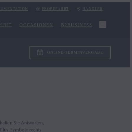
UMENTATION
PROBEFAHRT
HÄNDLER
IRIT
OCCASIONEN
B2BUSINESS
ONLINE-TERMINVERGABE
rhalten Sie Antworten,
 Plus-Symbole rechts