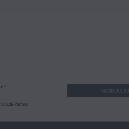
digitale Karten bereit und ist der Weltmarktführer qualitativ hochwerti
ten greifen die meisten eingebauten Navigationssysteme zu, die in E
arüber erfahren Sie unter www.here.com.
en?
HÄNDLER S
 Mazda-Partner.