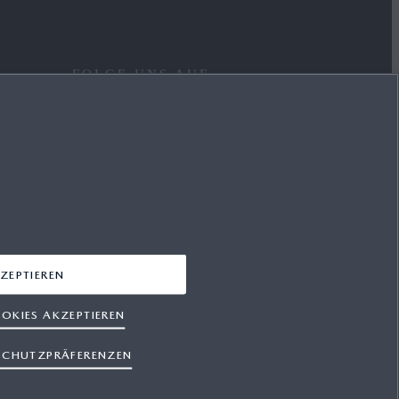
FOLGE UNS AUF
FACEBOOK
YOUTUBE
INSTAGRAM
LINKEDIN
ZEPTIEREN
OKIES AKZEPTIEREN
SCHUTZPRÄFERENZEN