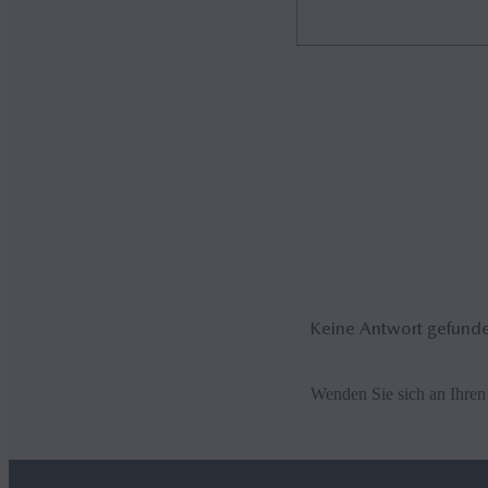
HERE Maps stellt für Mazda 
und -inhalte. Auf HERE-Kar
hergestellt werden. Mehr d
Keine Antwort gefund
Wenden Sie sich an Ihren