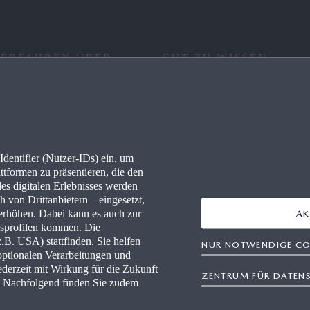
 ERFAHREN ÜBER
GUT ZU WISSEN
RE
FAQ
IONEN
KONNEKTIVITÄT
dentifier (Nutzer-IDs) ein, um
LLES
WLTP
ttformen zu präsentieren, die den
des digitalen Erlebnisses werden
PRESSEPORTAL
 von Drittanbietern – eingesetzt,
rhöhen. Dabei kann es auch zur
AK
gsprofilen kommen. Die
-HÄNDLER WERDEN
B. USA) stattfinden. Sie helfen
NUR NOTWENDIGE CO
optionalen Verarbeitungen und
WERKSTÄTTEN
derzeit mit Wirkung für die Zukunft
ZENTRUM FÜR DATEN
n. Nachfolgend finden Sie zudem