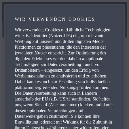
UNSER SERVICEVERSPRECHEN
WIR VERWENDEN COOKIES
ONLINE-TERMINVERGABE
Wir verwenden, Cookies und ähnliche Technologien
Mazda-Originalteile und Zubehör
wie z.B. Identifier (Nutzer-IDs) ein, um relevante
Werbung auf unseren und dritten digitalen Media
Plattformen zu präsentieren, die den Interessen der
jeweiligen Nutzer entspricht. Zur Optimierung des
digitalen Erlebnisses werden dabei u.a. optionale
Technologien zur Datenverarbeitung - auch von
Das ge­wünsch­te Zu­be­hör ist lei­der nicht mehr ver­füg­bar
Drittanbietern – eingesetzt, um den Erfolg von
Werbemassnahmen zu analysieren und zu erhöhen.
Dabei kann es auch zur Erstellung von individuellen
Bit­te ver­wen­den Sie un­se­re Zu­be­hör-Su­che um nach ähn­
plattformübergreifenden Nutzungsprofilen kommen.
li­chem Zu­be­hör für Ihr Mo­dell zu su­chen oder wen­den
Die Datenverarbeitung kann auch in Ländern
Sie sich an Ih­ren Mazda Part­ner.
ausserhalb der EU (z.B. USA) stattfinden. Sie helfen
uns, wenn Sie auf (Alle annehmen) klicken und damit
diesen optionalen Verarbeitungen und
Datenweitergaben zustimmen. Sie können Ihre
Einwilligung jederzeit mit Wirkung für die Zukunft in
ZUBEHÖR DURCHSUCHEN
ihrem Datenschutz-Präferenzcenter widerrufen oder