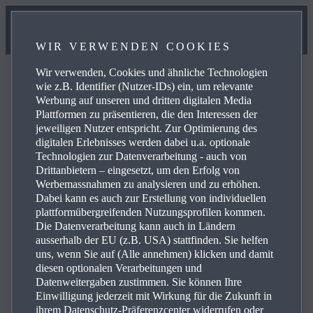
WIR VERWENDEN COOKIES
Wir verwenden, Cookies und ähnliche Technologien
wie z.B. Identifier (Nutzer-IDs) ein, um relevante
Werbung auf unseren und dritten digitalen Media
Plattformen zu präsentieren, die den Interessen der
FAQ
jeweiligen Nutzer entspricht. Zur Optimierung des
digitalen Erlebnisses werden dabei u.a. optionale
Technologien zur Datenverarbeitung - auch von
Drittanbietern – eingesetzt, um den Erfolg von
Blättern Sie in den häufig gestellten Fragen über Mazda-
Werbemassnahmen zu analysieren und zu erhöhen.
Produkte und -Dienste und erhalten Sie Antworten,
Dabei kann es auch zur Erstellung von individuellen
Kontaktinformationen und Verweise auf weitere Inhalte
plattformübergreifenden Nutzungsprofilen kommen.
Die Datenverarbeitung kann auch in Ländern
zu Ihren Anfragen. Über die Plus-Symbole rechts können
ausserhalb der EU (z.B. USA) stattfinden. Sie helfen
Sie die Antwort auf eine spezifische Frage aus der
uns, wenn Sie auf (Alle annehmen) klicken und damit
nachstehenden Liste anzeigen:
diesen optionalen Verarbeitungen und
Datenweitergaben zustimmen. Sie können Ihre
Einwilligung jederzeit mit Wirkung für die Zukunft in
ihrem Datenschutz-Präferenzcenter widerrufen oder