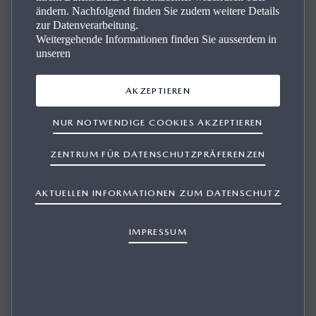
ändern. Nachfolgend finden Sie zudem weitere Details
zur Datenverarbeitung.
Weitergehende Informationen finden Sie ausserdem in
Apple CarPlay™
unseren
APPLE CARPLAY™
AKZEPTIEREN
NUR NOTWENDIGE COOKIES AKZEPTIEREN
ZENTRUM FÜR DATENSCHUTZPRÄFERENZEN
AKTUELLEN INFORMATIONEN ZUM DATENSCHUTZ
DIE SPRACHERKENNUNG MIT SIRI
FUNKTIONIERT SCHLECHT ODER
IMPRESSUM
FEHLERHAFT.