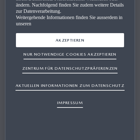
ändern. Nachfolgend finden Sie zudem weitere Details
zur Datenverarbeitung.
Weitergehende Informationen finden Sie ausserdem in
unseren
AKZEPTIEREN
WO FINDE ICH HILFE ZUR
NUR NOTWENDIGE COOKIES AKZEPTIEREN
SPRACHERKENNUNG?
ZENTRUM FÜR DATENSCHUTZPRÄFERENZEN
AKTUELLEN INFORMATIONEN ZUM DATENSCHUTZ
1/1
Um beim Einsatz der Spracherkennung Hilfe zu bekommen:
IMPRESSUM
①Die Sprechtaste drücken.
②Nach dem Piepton «HILFE» sagen. Sie erhalten eine
Auswahl von Möglichkeiten in Ihrem aktuellen Gebiet.
Sie haben keine Antwort gefunden?