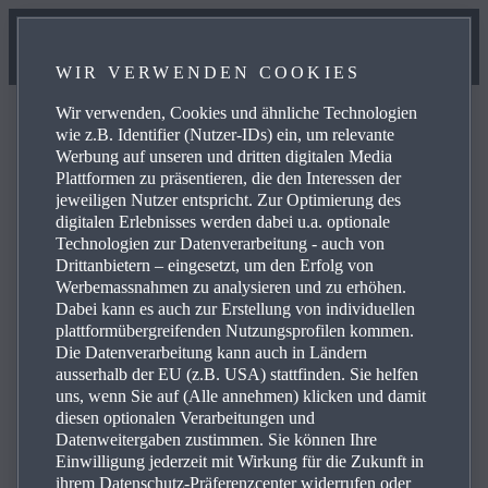
WIR VERWENDEN COOKIES
Wir verwenden, Cookies und ähnliche Technologien
wie z.B. Identifier (Nutzer-IDs) ein, um relevante
Werbung auf unseren und dritten digitalen Media
Plattformen zu präsentieren, die den Interessen der
FAQ
jeweiligen Nutzer entspricht. Zur Optimierung des
digitalen Erlebnisses werden dabei u.a. optionale
Technologien zur Datenverarbeitung - auch von
Drittanbietern – eingesetzt, um den Erfolg von
Blättern Sie in den häufig gestellten Fragen über Mazda-
Werbemassnahmen zu analysieren und zu erhöhen.
Produkte und -Dienste und erhalten Sie Antworten,
Dabei kann es auch zur Erstellung von individuellen
Kontaktinformationen und Verweise auf weitere Inhalte
plattformübergreifenden Nutzungsprofilen kommen.
Die Datenverarbeitung kann auch in Ländern
zu Ihren Anfragen. Über die Plus-Symbole rechts können
ausserhalb der EU (z.B. USA) stattfinden. Sie helfen
Sie die Antwort auf eine spezifische Frage aus der
uns, wenn Sie auf (Alle annehmen) klicken und damit
nachstehenden Liste anzeigen:
diesen optionalen Verarbeitungen und
Datenweitergaben zustimmen. Sie können Ihre
Einwilligung jederzeit mit Wirkung für die Zukunft in
ihrem Datenschutz-Präferenzcenter widerrufen oder