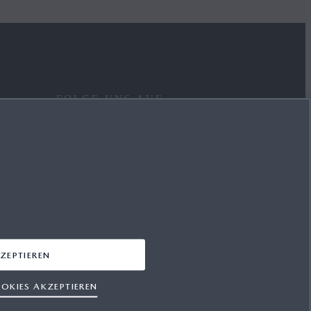
FOLGE UNS AUF
FACEBOOK
YOUTUBE
INSTAGRAM
LINKEDIN
ZEPTIEREN
OKIES AKZEPTIEREN