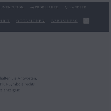
UMENTATION
PROBEFAHRT
HÄNDLER
IRIT
OCCASIONEN
B2BUSINESS
rhalten Sie Antworten,
 Plus-Symbole rechts
te anzeigen: