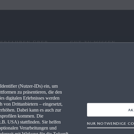
 ERFAHREN ÜBER
GUT ZU WISSEN
RE
FAQ
IONEN
KONNEKTIVITÄT
dentifier (Nutzer-IDs) ein, um
LLES
WLTP
ttformen zu präsentieren, die den
des digitalen Erlebnisses werden
PRESSEPORTAL
 von Drittanbietern – eingesetzt,
rhöhen. Dabei kann es auch zur
AK
gsprofilen kommen. Die
-HÄNDLER WERDEN
B. USA) stattfinden. Sie helfen
NUR NOTWENDIGE CO
optionalen Verarbeitungen und
WERKSTÄTTEN
derzeit mit Wirkung für die Zukunft