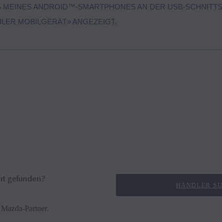
 MEINES ANDROID™-SMARTPHONES AN DER USB-SCHNITTST
LER MOBILGERÄT» ANGEZEIGT.
tionsproblem zwischen Mazda Connect und Ihrem Android™-Smartphon
er USB-Schnittstelle und schliessen Sie es wieder an.
nn nicht gekoppelt werden, weil ein anderes Gerät per Bluetooth® an
dung des anderen Geräts, trennen Sie das Anschlusskabel des Androi
chliessen Sie es wieder an.
rt gefunden?
HÄNDLER S
 Mazda-Partner.