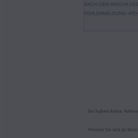
NACH DEM ANSCHLUSS
FEHLERMELDUNG «FEH
Es besteht ein Kommunika
Anschlusskabel einmal von d
Ihr Android™-Smartphone ka
Sie die Bluetooth®-Verbin
der USB-Schnittstelle und s
Sie haben keine Antwo
Wenden Sie sich an Ihren