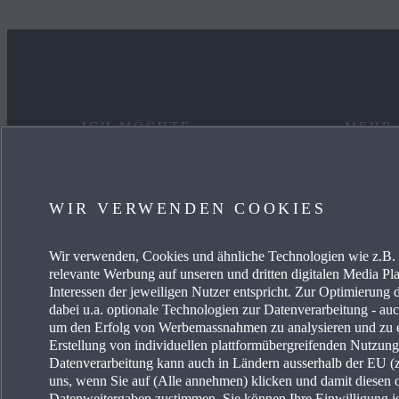
ICH MÖCHTE
MEHR
EIN AUTO KAUFEN
KARRIE
WIR VERWENDEN COOKIES
MYMAZDA
OCCAS
Wir verwenden, Cookies und ähnliche Technologien wie z.B. I
MEIN AUTO PFLEGEN
AKTUE
relevante Werbung auf unseren und dritten digitalen Media Pla
Interessen der jeweiligen Nutzer entspricht. Zur Optimierung 
HÄNDLER SUCHEN
MAZDA-
dabei u.a. optionale Technologien zur Datenverarbeitung - auch
um den Erfolg von Werbemassnahmen zu analysieren und zu e
Erstellung von individuellen plattformübergreifenden Nutzun
MAZDA
Datenverarbeitung kann auch in Ländern ausserhalb der EU (z.
uns, wenn Sie auf (Alle annehmen) klicken und damit diesen 
FREIE 
Datenweitergaben zustimmen. Sie können Ihre Einwilligung je