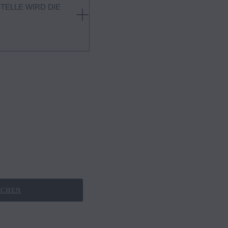
ELLE WIRD DIE
e. Trennen Sie das
geschlossen ist. Trennen
d™-Smartphones einmal von
UCHEN