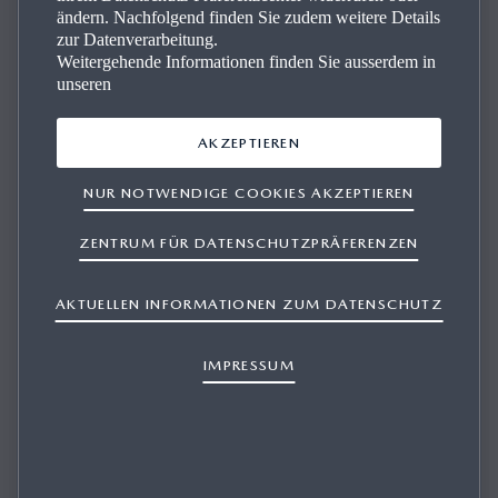
ändern. Nachfolgend finden Sie zudem weitere Details
zur Datenverarbeitung.
Weitergehende Informationen finden Sie ausserdem in
unseren
AKZEPTIEREN
WENN ICH VERSUCHE, DIE KARTE DES
NUR NOTWENDIGE COOKIES AKZEPTIEREN
NAVIGATIONSSYSTEMS ZU
AKTUALISIEREN, ERHALTE ICH EINE
ZENTRUM FÜR DATENSCHUTZPRÄFERENZEN
MELDUNG «FEHLER BEIM DOWNLOAD»,
UND DIE INSTALLATION SCHLÄGT FEHL.
AKTUELLEN INFORMATIONEN ZUM DATENSCHUTZ
WAS SOLL ICH TUN?
IMPRESSUM
1/1
Wenn Sie mit der Mazda Update Toolbox ein Backup