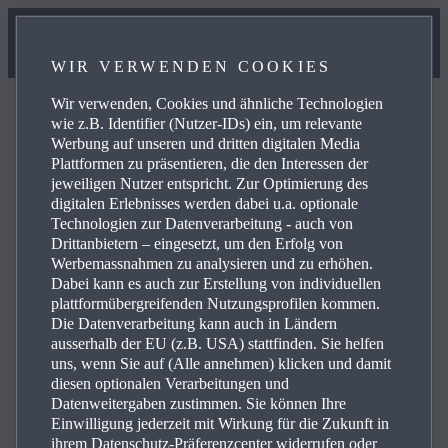
WIR VERWENDEN COOKIES
Wir verwenden, Cookies und ähnliche Technologien
wie z.B. Identifier (Nutzer-IDs) ein, um relevante
Werbung auf unseren und dritten digitalen Media
Plattformen zu präsentieren, die den Interessen der
FAQ
jeweiligen Nutzer entspricht. Zur Optimierung des
digitalen Erlebnisses werden dabei u.a. optionale
Technologien zur Datenverarbeitung - auch von
Drittanbietern – eingesetzt, um den Erfolg von
Blättern Sie in den häufig gestellten Fragen über Mazda-
Werbemassnahmen zu analysieren und zu erhöhen.
Produkte und -Dienste und erhalten Sie Antworten,
Dabei kann es auch zur Erstellung von individuellen
Kontaktinformationen und Verweise auf weitere Inhalte
plattformübergreifenden Nutzungsprofilen kommen.
Die Datenverarbeitung kann auch in Ländern
zu Ihren Anfragen. Über die Plus-Symbole rechts können
ausserhalb der EU (z.B. USA) stattfinden. Sie helfen
Sie die Antwort auf eine spezifische Frage aus der
uns, wenn Sie auf (Alle annehmen) klicken und damit
nachstehenden Liste anzeigen:
diesen optionalen Verarbeitungen und
Datenweitergaben zustimmen. Sie können Ihre
Einwilligung jederzeit mit Wirkung für die Zukunft in
ihrem Datenschutz-Präferenzcenter widerrufen oder