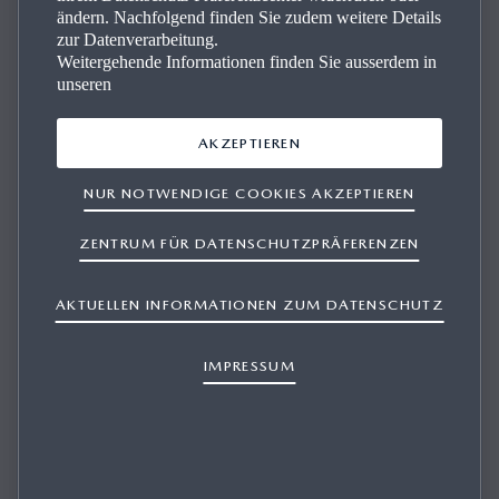
ändern. Nachfolgend finden Sie zudem weitere Details
zur Datenverarbeitung.
Weitergehende Informationen finden Sie ausserdem in
unseren
AKZEPTIEREN
MEIN NAVIGATIONSSYSTEM ZEIGT NICHT
NUR NOTWENDIGE COOKIES AKZEPTIEREN
IMMER DEN MEINES WISSENS
KÜRZESTEN ODER SCHNELLSTEN WEG
ZENTRUM FÜR DATENSCHUTZPRÄFERENZEN
AN.
AKTUELLEN INFORMATIONEN ZUM DATENSCHUTZ
IMPRESSUM
1/1
Wir alle kennen Abkürzungen in unserer Gegend, die wir
nutzen, um dem Stossverkehr oder schlecht koordinierten
Ampeln zu entgehen. Navigationssysteme berechnen
Strecken anhand der Detailinformationen in der Karten-
Datenbank und berücksichtigen dabei verschiedenste