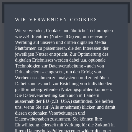
WIR VERWENDEN COOKIES
Wir verwenden, Cookies und ähnliche Technologien
wie z.B. Identifier (Nutzer-IDs) ein, um relevante
Werbung auf unseren und dritten digitalen Media
Plattformen zu präsentieren, die den Interessen der
FAQ
jeweiligen Nutzer entspricht. Zur Optimierung des
digitalen Erlebnisses werden dabei u.a. optionale
Technologien zur Datenverarbeitung - auch von
Drittanbietern – eingesetzt, um den Erfolg von
Blättern Sie in den häufig gestellten Fragen über Mazda-
Werbemassnahmen zu analysieren und zu erhöhen.
Produkte und -Dienste und erhalten Sie Antworten,
Dabei kann es auch zur Erstellung von individuellen
Kontaktinformationen und Verweise auf weitere Inhalte
plattformübergreifenden Nutzungsprofilen kommen.
Die Datenverarbeitung kann auch in Ländern
zu Ihren Anfragen. Über die Plus-Symbole rechts können
ausserhalb der EU (z.B. USA) stattfinden. Sie helfen
Sie die Antwort auf eine spezifische Frage aus der
uns, wenn Sie auf (Alle annehmen) klicken und damit
nachstehenden Liste anzeigen:
diesen optionalen Verarbeitungen und
Datenweitergaben zustimmen. Sie können Ihre
Einwilligung jederzeit mit Wirkung für die Zukunft in
ihrem Datenschutz-Präferenzcenter widerrufen oder