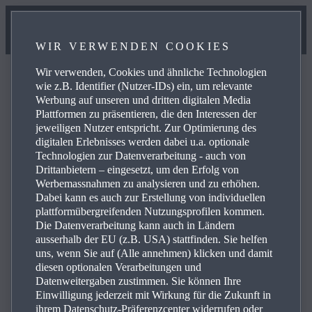
WIR VERWENDEN COOKIES
Wir verwenden, Cookies und ähnliche Technologien
wie z.B. Identifier (Nutzer-IDs) ein, um relevante
Werbung auf unseren und dritten digitalen Media
Plattformen zu präsentieren, die den Interessen der
FAQ
jeweiligen Nutzer entspricht. Zur Optimierung des
digitalen Erlebnisses werden dabei u.a. optionale
Technologien zur Datenverarbeitung - auch von
Drittanbietern – eingesetzt, um den Erfolg von
Blättern Sie in den häufig gestellten Fragen über Mazda-
Werbemassnahmen zu analysieren und zu erhöhen.
Produkte und -Dienste und erhalten Sie Antworten,
Dabei kann es auch zur Erstellung von individuellen
Kontaktinformationen und Verweise auf weitere Inhalte
plattformübergreifenden Nutzungsprofilen kommen.
Die Datenverarbeitung kann auch in Ländern
zu Ihren Anfragen. Über die Plus-Symbole rechts können
ausserhalb der EU (z.B. USA) stattfinden. Sie helfen
Sie die Antwort auf eine spezifische Frage aus der
uns, wenn Sie auf (Alle annehmen) klicken und damit
nachstehenden Liste anzeigen:
diesen optionalen Verarbeitungen und
Datenweitergaben zustimmen. Sie können Ihre
Einwilligung jederzeit mit Wirkung für die Zukunft in
ihrem Datenschutz-Präferenzcenter widerrufen oder