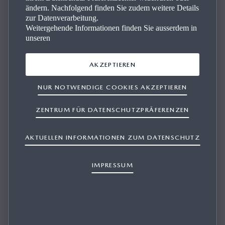
ändern. Nachfolgend finden Sie zudem weitere Details
zur Datenverarbeitung.
Weitergehende Informationen finden Sie ausserdem in
unseren
AKZEPTIEREN
DIE NAVIGATIONSSOFTWARE, KARTE
NUR NOTWENDIGE COOKIES AKZEPTIEREN
ODER ANDERE INHALTE AUF MEINER SD-
KARTE WURDEN GELÖSCHT ODER
ZENTRUM FÜR DATENSCHUTZPRÄFERENZEN
BESCHÄDIGT. WIE KANN ICH SIE
WIEDERHERSTELLEN?
AKTUELLEN INFORMATIONEN ZUM DATENSCHUTZ
IMPRESSUM
1/1
Wenn Sie mit der Mazda Update Toolbox ein Backup
gemacht haben, können Sie die Originalkonfiguration über
die Backup-Datei auf Ihrem Computer wieder herstellen.